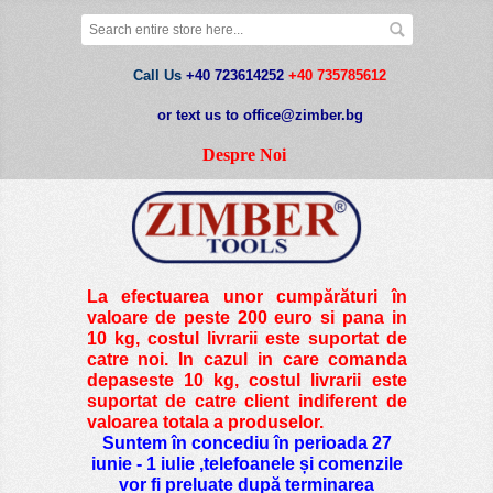
Call Us
+40 723614252
+40 735785612
or text us to office@zimber.bg
Despre Noi
La efectuarea unor cumpărături în
valoare de peste
200 euro si pana in
10 kg
, costul livrarii este suportat de
catre noi. In cazul in care comanda
depaseste 10 kg, costul livrarii este
suportat de catre client indiferent de
valoarea totala a produselor.
Suntem în concediu în perioada 27
iunie - 1 iulie ,telefoanele și comenzile
vor fi preluate după terminarea