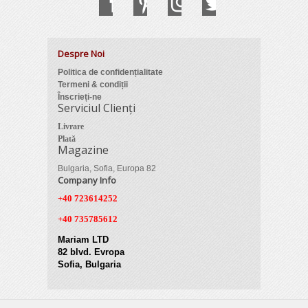
Despre Noi
Politica de confidențialitate
Termeni & condiții
Înscrieți-ne
Serviciul Clienți
Livrare
Plată
Magazine
Bulgaria, Sofia, Europa 82
Company Info
+40 723614252
+40 735785612
Mariam LTD
82 blvd. Evropa
Sofia, Bulgaria