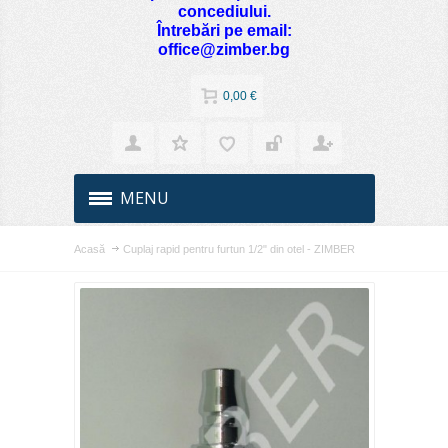
concediului.
Întrebări pe email:
office@zimber.bg
0,00 €
MENU
Acasă
Cuplaj rapid pentru furtun 1/2" din otel - ZIMBER