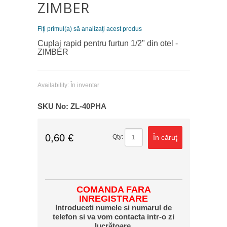
ZIMBER
Fiţi primul(a) să analizaţi acest produs
Cuplaj rapid pentru furtun 1/2" din otel -
ZIMBER
Availability:
În inventar
SKU No:
ZL-40PHA
0,60 €
În căruţ
Qty:
COMANDA FARA
INREGISTRARE
Introduceti numele si numarul de
telefon si va vom contacta intr-o zi
lucrătoare.