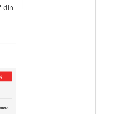
" din
uţ
tacta