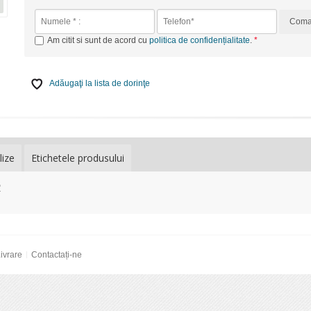
Com
Am citit si sunt de acord cu
politica de confidențialitate
.
Adăugaţi la lista de dorinţe
lize
Etichetele produsului
R
ivrare
Contactați-ne