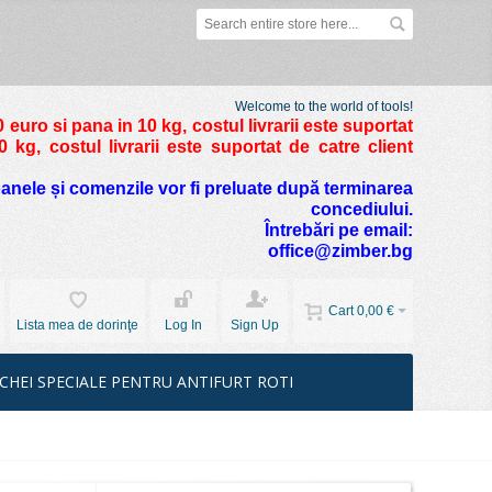
Welcome to the world of tools!
 euro si pana in 10 kg
, costul livrarii este suportat
kg, costul livrarii este suportat de catre client
foanele și comenzile vor fi preluate după terminarea
concediului.
Întrebări pe email:
office@zimber.bg
Cart
0,00 €
Lista mea de dorinţe
Log In
Sign Up
CHEI SPECIALE PENTRU ANTIFURT ROTI