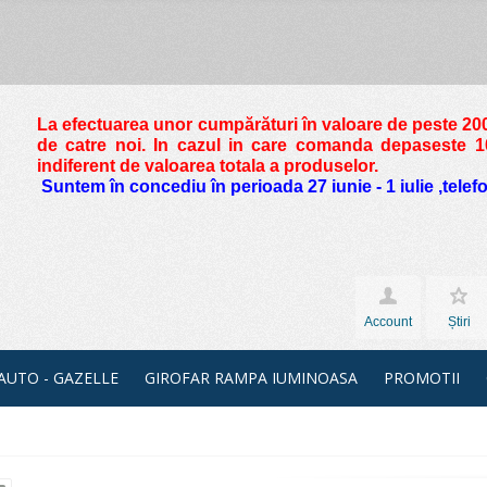
La efectuarea unor cumpărături în valoare de peste
200
de catre noi. In cazul in care comanda depaseste 10 
indiferent de valoarea totala a produselor.
Suntem în concediu în perioada 27 iunie - 1 iulie ,tele
Account
Știri
 AUTO - GAZELLE
GIROFAR RAMPA IUMINOASA
PROMOTII