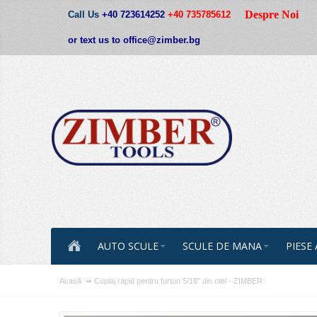
Despre Noi
Call Us
+40 723614252
+40 735785612
or text us to office@zimber.bg
AUTO SCULE
SCULE DE MANA
PIESE
Acasă
Cuplaj rapid pentru furtun 5/16" din otel - ZIMBER