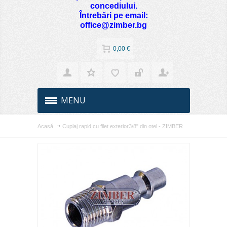
concediului.
Întrebări pe email:
office@zimber.bg
0,00 €
MENU
Acasă
Cuplaj rapid cu filet exterior3/8" din otel - ZIMBER