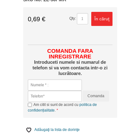
0,69 €
În căruţ
Qty:
COMANDA FARA
INREGISTRARE
Introduceti numele si numarul de
telefon si va vom contacta intr-o zi
lucrătoare.
Comanda
Am citit si sunt de acord cu
politica de
confidențialitate
.
Adăugaţi la lista de dorinţe