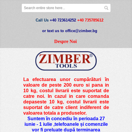
Call Us
+40 723614252
+40 735785612
or text us to office@zimber.bg
Despre Noi
La efectuarea unor cumpărături în
valoare de peste
200 euro si pana in
10 kg
, costul livrarii este suportat de
catre noi. In cazul in care comanda
depaseste 10 kg, costul livrarii este
suportat de catre client indiferent de
valoarea totala a produselor.
Suntem în concediu în perioada 27
iunie - 1 iulie ,telefoanele și comenzile
vor fi preluate după terminarea