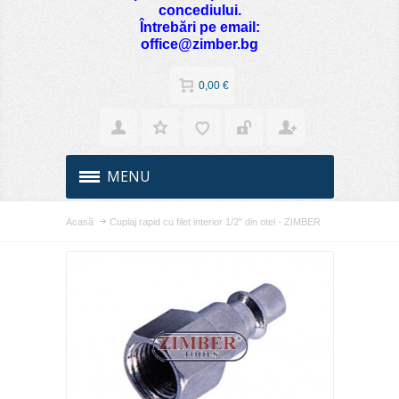
concediului.
Întrebări pe email:
office@zimber.bg
0,00 €
MENU
Acasă
Cuplaj rapid cu filet interior 1/2" din otel - ZIMBER