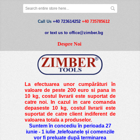
Call Us
+40 723614252
+40 735785612
or text us to office@zimber.bg
Despre Noi
La efectuarea unor cumpărături în
valoare de peste
200 euro si pana in
10 kg
, costul livrarii este suportat de
catre noi. In cazul in care comanda
depaseste 10 kg, costul livrarii este
suportat de catre client indiferent de
valoarea totala a produselor.
Suntem în concediu în perioada 27
iunie - 1 iulie ,telefoanele și comenzile
vor fi preluate după terminarea