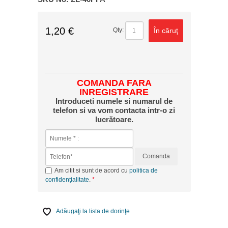
1,20 €
În căruţ
Qty:
COMANDA FARA
INREGISTRARE
Introduceti numele si numarul de
telefon si va vom contacta intr-o zi
lucrătoare.
Comanda
Am citit si sunt de acord cu
politica de
confidențialitate
.
Adăugaţi la lista de dorinţe