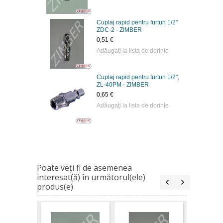
Cuplaj rapid pentru furtun 1/2"
ZDC-2 - ZIMBER
0,51 €
Adăugaţi la lista de dorinţe
Cuplaj rapid pentru furtun 1/2",
ZL-40PM - ZIMBER
0,65 €
Adăugaţi la lista de dorinţe
Poate veţi fi de asemenea
interesat(ă) în următorul(ele)
produs(e)