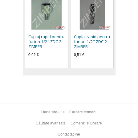
Cuplaj ra
furtun 1/2
40PM - Z
Cuplaj rapid pentru
Cuplaj rapid pentru
0,65 €
furtun 1/2" ZDC-2 -
furtun 1/2" ZDC-2 -
ZIMBER
ZIMBER
0,92 €
0,51 €
Harta site-ului
Cautare termeni
Căutare avansată
Comenzi și Livrare
Contactați-ne