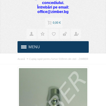
concediului.
Întrebări pe email:
office@zimber.bg
0,00 €
MENU
Acasă
Cuplaj rapid pentru furtun 5X8mm din otel - ZIMBER