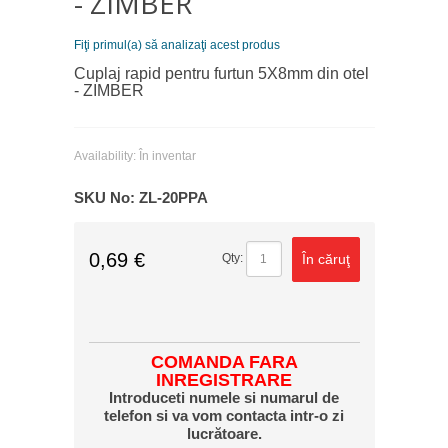
- ZIMBER
Fiţi primul(a) să analizaţi acest produs
Cuplaj rapid pentru furtun 5X8mm din otel
- ZIMBER
Availability:
În inventar
SKU No:
ZL-20PPA
0,69 €
În căruţ
Qty:
COMANDA FARA
INREGISTRARE
Introduceti numele si numarul de
telefon si va vom contacta intr-o zi
lucrătoare.