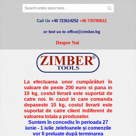
Call Us
+40 723614252
+40 735785612
or text us to office@zimber.bg
Despre Noi
La efectuarea unor cumpărături în
valoare de peste
200 euro si pana in
10 kg
, costul livrarii este suportat de
catre noi. In cazul in care comanda
depaseste 10 kg, costul livrarii este
suportat de catre client indiferent de
valoarea totala a produselor.
Suntem în concediu în perioada 27
iunie - 1 iulie ,telefoanele și comenzile
vor fi preluate după terminarea