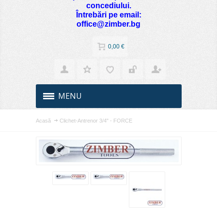
concediului.
Întrebări pe email:
office@zimber.bg
0,00 €
MENU
Acasă
Clichet-Antrenor 3/4" - FORCE