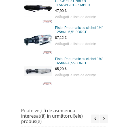
CLICHET 81.Nm ZR-
11ARW1201 - ZIMBER
47,90 €
Adăugaţi la lista de dorinţe
Pistol Pneumatic cu clichet 1/4"
125мм - 6,5"-FORCE
87,12 €
Adăugaţi la lista de dorinţe
Pistol Pneumatic cu clichet 1/4"
165мм - 6,5"-FORCE
65,20 €
Adăugaţi la lista de dorinţe
Poate veţi fi de asemenea
interesat(ă) în următorul(ele)
produs(e)