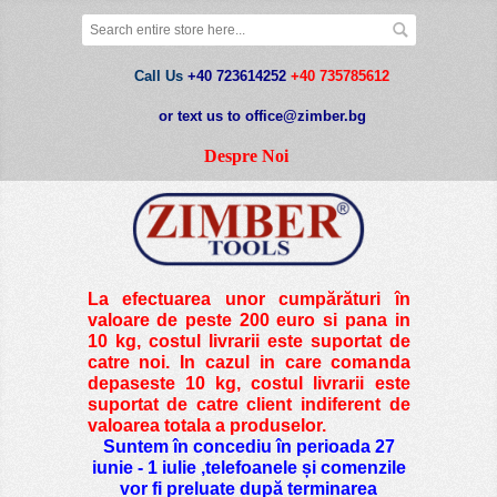
Call Us
+40 723614252
+40 735785612
or text us to office@zimber.bg
Despre Noi
La efectuarea unor cumpărături în
valoare de peste
200 euro si pana in
10 kg
, costul livrarii este suportat de
catre noi. In cazul in care comanda
depaseste 10 kg, costul livrarii este
suportat de catre client indiferent de
valoarea totala a produselor.
Suntem în concediu în perioada 27
iunie - 1 iulie ,telefoanele și comenzile
vor fi preluate după terminarea