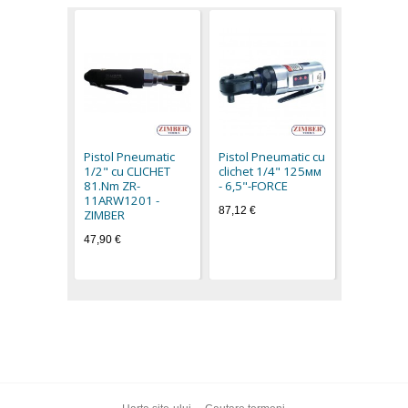
Pistol Pn
clichet 1
- 6,5"-FO
Pistol Pneumatic
Pistol Pneumatic cu
65,20 €
1/2" cu CLICHET
clichet 1/4" 125мм
81.Nm ZR-
- 6,5"-FORCE
11ARW1201 -
87,12 €
ZIMBER
47,90 €