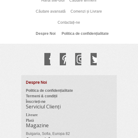
Harta site-ului
Cautare termeni
Căutare avansată
Comenzi și Livrare
Contactați-ne
Despre Noi
Politica de confidențialitate
Despre Noi
Politica de confidențialitate
Termeni & condiții
Înscrieți-ne
Serviciul Clienți
Livrare
Plată
Magazine
Bulgaria, Sofia, Europa 82