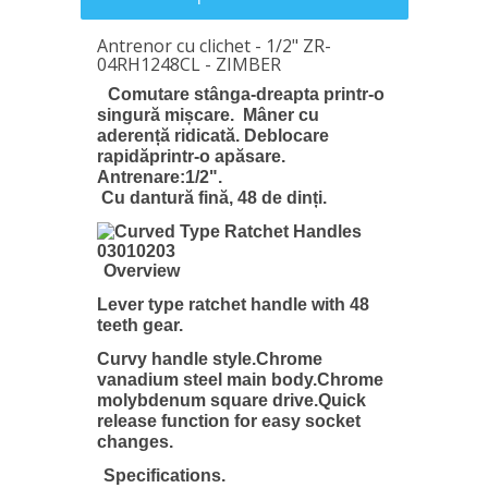
Antrenor cu clichet - 1/2" ZR-
04RH1248CL - ZIMBER
Comutare stânga-dreapta printr-o
singură mișcare. Mâner cu
aderență ridicată.
Deblocare
rapidăprintr-o apăsare.
Antrenare:1/2".
Cu dantură fină, 48 de dinți.
Overview
Lever type ratchet handle with 48
teeth gear.
Curvy handle style.
Chrome
vanadium steel main body.
Chrome
molybdenum square drive.
Quick
release function for easy socket
changes.
Specifications.