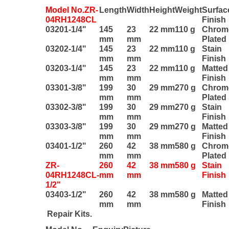
Model No.ZR-
Length
Width
Height
Weight
Surfac
04RH1248CL
Finish
03201-1/4"
145
23
22 mm
110 g
Chrom
mm
mm
Plated
03202-1/4"
145
23
22 mm
110 g
Stain
mm
mm
Finish
03203-1/4"
145
23
22 mm
110 g
Matted
mm
mm
Finish
03301-3/8"
199
30
29 mm
270 g
Chrom
mm
mm
Plated
03302-3/8"
199
30
29 mm
270 g
Stain
mm
mm
Finish
03303-3/8"
199
30
29 mm
270 g
Matted
mm
mm
Finish
03401-1/2"
260
42
38 mm
580 g
Chrom
mm
mm
Plated
ZR-
260
42
38 mm
580 g
Stain
04RH1248CL-
mm
mm
Finish
1/2"
03403-1/2"
260
42
38 mm
580 g
Matted
mm
mm
Finish
Repair Kits.