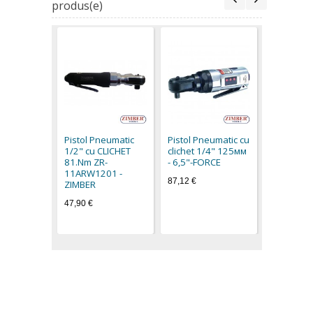
produs(e)
Pistol Pn
clichet 1
- 6,5"-FO
Pistol Pneumatic
Pistol Pneumatic cu
65,20 €
1/2" cu CLICHET
clichet 1/4" 125мм
81.Nm ZR-
- 6,5"-FORCE
11ARW1201 -
87,12 €
ZIMBER
47,90 €