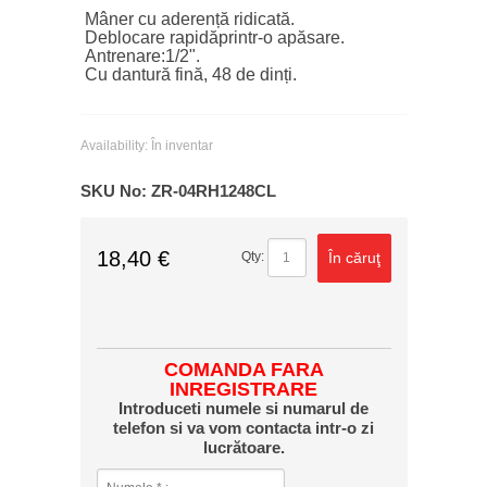
Mâner cu aderență ridicată.
Deblocare rapidăprintr-o apăsare.
Antrenare:1/2".
Cu dantură fină, 48 de dinți.
Availability:
În inventar
SKU No:
ZR-04RH1248CL
18,40 €
În căruţ
Qty:
COMANDA FARA
INREGISTRARE
Introduceti numele si numarul de
telefon si va vom contacta intr-o zi
lucrătoare.