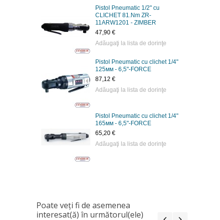
Pistol Pneumatic 1/2" cu
CLICHET 81.Nm ZR-
11ARW1201 - ZIMBER
47,90 €
Adăugaţi la lista de dorinţe
Pistol Pneumatic cu clichet 1/4"
125мм - 6,5"-FORCE
87,12 €
Adăugaţi la lista de dorinţe
Pistol Pneumatic cu clichet 1/4"
165мм - 6,5"-FORCE
65,20 €
Adăugaţi la lista de dorinţe
Poate veţi fi de asemenea
interesat(ă) în următorul(ele)