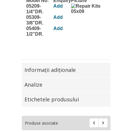
Model No.
Enquiry
Picture
05209-
Add
1/4"DR.
05309-
Add
3/8"DR.
05409-
Add
1/2"DR.
Informaţii adiţionale
Analize
Etichetele produsului
Produse asociate