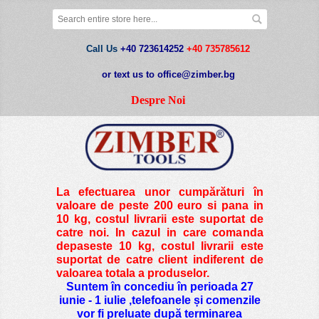
Call Us
+40 723614252
+40 735785612
or text us to office@zimber.bg
Despre Noi
La efectuarea unor cumpărături în
valoare de peste
200 euro si pana in
10 kg
, costul livrarii este suportat de
catre noi. In cazul in care comanda
depaseste 10 kg, costul livrarii este
suportat de catre client indiferent de
valoarea totala a produselor.
Suntem în concediu în perioada 27
iunie - 1 iulie ,telefoanele și comenzile
vor fi preluate după terminarea