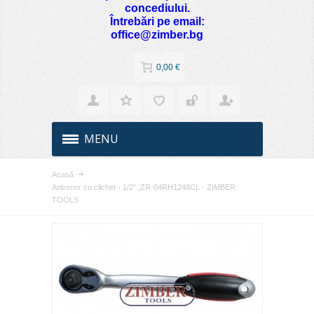
concediului.
Întrebări pe email:
office@zimber.bg
0,00 €
MENU
Acasă
Antrenor cu clichet - 1/2" ,ZR-04RH1248CL - ZIMBER
TOOLS