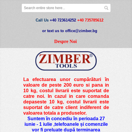
Call Us
+40 723614252
+40 735785612
or text us to office@zimber.bg
Despre Noi
La efectuarea unor cumpărături în
valoare de peste
200 euro si pana in
10 kg
, costul livrarii este suportat de
catre noi. In cazul in care comanda
depaseste 10 kg, costul livrarii este
suportat de catre client indiferent de
valoarea totala a produselor.
Suntem în concediu în perioada 27
iunie - 1 iulie ,telefoanele și comenzile
vor fi preluate după terminarea