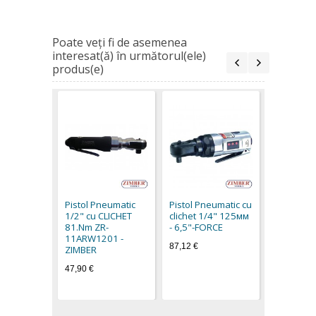
Poate veţi fi de asemenea
interesat(ă) în următorul(ele)
produs(e)
Pistol Pn
clichet 1
- 6,5"-FO
Pistol Pneumatic
Pistol Pneumatic cu
65,20 €
1/2" cu CLICHET
clichet 1/4" 125мм
81.Nm ZR-
- 6,5"-FORCE
11ARW1201 -
87,12 €
ZIMBER
47,90 €