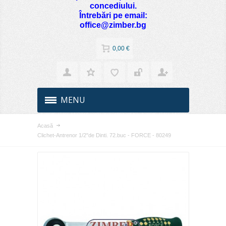
concediului.
Întrebări pe email:
office@zimber.bg
0,00 €
MENU
Acasă
Clichet-Antrenor 1/2"de Dinti. 72.buc - FORCE - 80249