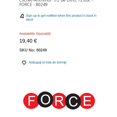
FORCE - 80249
Sign up to get notified when this product is back in
stock
Availability:
Epuizat(ă)
19,40 €
SKU No:
80249
Adăugaţi la lista de dorinţe