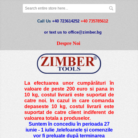
Call Us
+40 723614252
+40 735785612
or text us to office@zimber.bg
Despre Noi
La efectuarea unor cumpărături în
valoare de peste
200 euro si pana in
10 kg
, costul livrarii este suportat de
catre noi. In cazul in care comanda
depaseste 10 kg, costul livrarii este
suportat de catre client indiferent de
valoarea totala a produselor.
Suntem în concediu în perioada 27
iunie - 1 iulie ,telefoanele și comenzile
vor fi preluate după terminarea