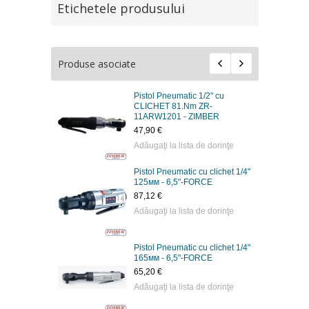
Etichetele produsului
Produse asociate
Pistol Pneumatic 1/2" cu
CLICHET 81.Nm ZR-
11ARW1201 - ZIMBER
47,90 €
Adăugaţi la lista de dorinţe
Pistol Pneumatic cu clichet 1/4"
125мм - 6,5"-FORCE
87,12 €
Adăugaţi la lista de dorinţe
Pistol Pneumatic cu clichet 1/4"
165мм - 6,5"-FORCE
65,20 €
Adăugaţi la lista de dorinţe