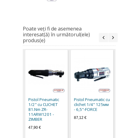
Poate veţi fi de asemenea
interesat(ă) în următorul(ele)
produs(e)
Pistol Pn
clichet 1
- 6,5"-FO
Pistol Pneumatic
Pistol Pneumatic cu
65,20 €
1/2" cu CLICHET
clichet 1/4" 125мм
81.Nm ZR-
- 6,5"-FORCE
11ARW1201 -
87,12 €
ZIMBER
47,90 €