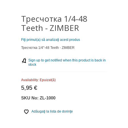
Тресчотка 1/4-48
Teeth - ZIMBER
Fiţi primul(a) să analizaţi acest produs
Тресчотка 1/4"-48 Teeth - ZIMBER
Sign up to get notified when this product is back in
stock
Availability:
Epuizat(ă)
5,95 €
SKU No:
ZL-1000
Adăugaţi la lista de dorinţe