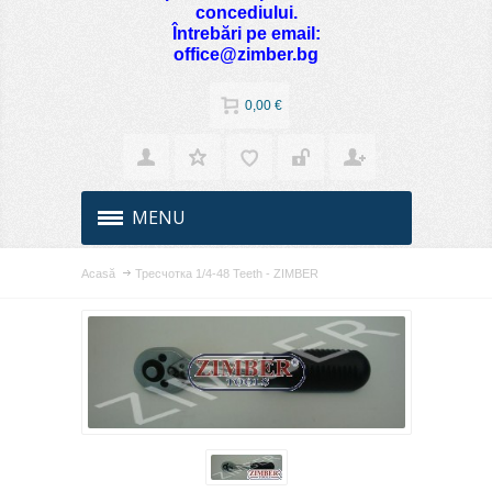
concediului.
Întrebări pe email:
office@zimber.bg
0,00 €
MENU
Acasă
Тресчотка 1/4-48 Teeth - ZIMBER