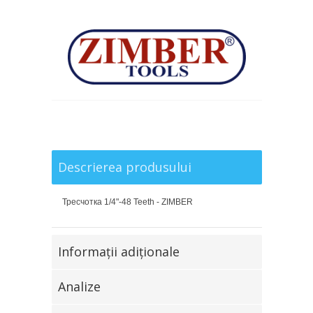
Descrierea produsului
Тресчотка 1/4"-48 Teeth - ZIMBER
Informaţii adiţionale
Analize