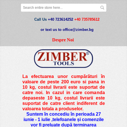
Call Us
+40 723614252
+40 735785612
or text us to office@zimber.bg
Despre Noi
La efectuarea unor cumpărături în
valoare de peste
200 euro si pana in
10 kg
, costul livrarii este suportat de
catre noi. In cazul in care comanda
depaseste 10 kg, costul livrarii este
suportat de catre client indiferent de
valoarea totala a produselor.
Suntem în concediu în perioada 27
iunie - 1 iulie ,telefoanele și comenzile
vor fi preluate după terminarea