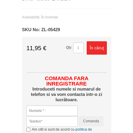
Availability:
În inventar
SKU No:
ZL-05429
11,95 €
În căruţ
Qty:
COMANDA FARA
INREGISTRARE
Introduceti numele si numarul de
telefon si va vom contacta intr-o zi
lucrătoare.
Comanda
Am citit si sunt de acord cu
politica de