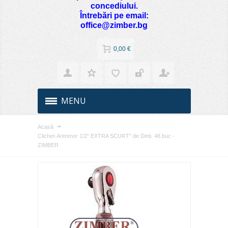
concediului.
Întrebări pe email:
office@zimber.bg
0,00 €
MENU
Acasă
Clichet-Antrenor 1/2" EXTRA SCURT" de Dinti. 48.buc -
ZIMBER