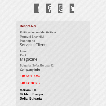
Despre Noi
Politica de confidențialitate
Termeni & condiții
Înscrieți-ne
Serviciul Clienți
Livrare
Plată
Magazine
Bulgaria, Sofia, Europa 82
Company Info
+40 723614252
+40 735785612
Mariam LTD
82 blvd. Evropa
Sofia, Bulgaria