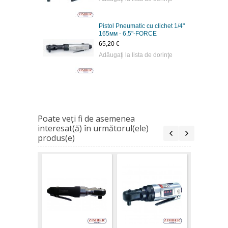
Pistol Pneumatic cu clichet 1/4"
165мм - 6,5"-FORCE
65,20 €
Adăugaţi la lista de dorinţe
Poate veţi fi de asemenea
interesat(ă) în următorul(ele)
produs(e)
Pistol Pn
clichet 1
- 6,5"-FO