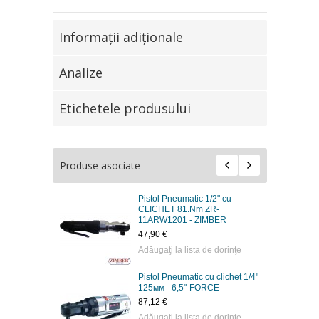
Informaţii adiţionale
Analize
Etichetele produsului
Produse asociate
Pistol Pneumatic 1/2" cu
CLICHET 81.Nm ZR-
11ARW1201 - ZIMBER
47,90 €
Adăugaţi la lista de dorinţe
Pistol Pneumatic cu clichet 1/4"
125мм - 6,5"-FORCE
87,12 €
Adăugaţi la lista de dorinţe