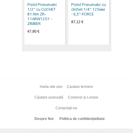
Pistol Pneumatic
Pistol Pneumatic cu
65,20 €
1/2" cu CLICHET
clichet 1/4" 125мм
81.Nm ZR-
- 6,5"-FORCE
11ARW1201 -
87,12 €
ZIMBER
47,90 €
Harta site-ului
Cautare termeni
Căutare avansată
Comenzi și Livrare
Contactați-ne
Despre Noi
Politica de confidențialitate