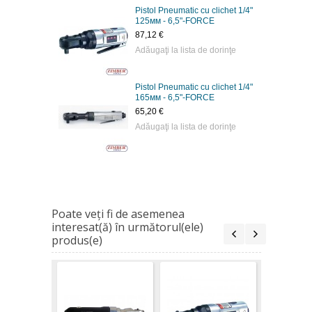
Pistol Pneumatic cu clichet 1/4"
125мм - 6,5"-FORCE
87,12 €
Adăugaţi la lista de dorinţe
Pistol Pneumatic cu clichet 1/4"
165мм - 6,5"-FORCE
65,20 €
Adăugaţi la lista de dorinţe
Poate veţi fi de asemenea
interesat(ă) în următorul(ele)
produs(e)