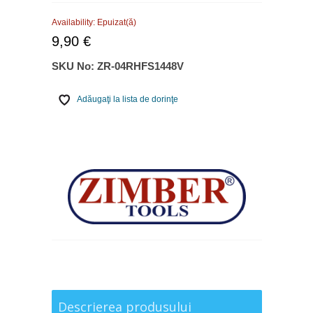
Availability:
Epuizat(ă)
9,90 €
SKU No:
ZR-04RHFS1448V
Adăugaţi la lista de dorinţe
Descrierea produsului