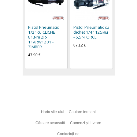
Pistol Pn
clichet 1
- 6,5"-FO
Pistol Pneumatic
Pistol Pneumatic cu
65,20 €
1/2" cu CLICHET
clichet 1/4" 125мм
81.Nm ZR-
- 6,5"-FORCE
11ARW1201 -
87,12 €
ZIMBER
47,90 €
Harta site-ului
Cautare termeni
Căutare avansată
Comenzi și Livrare
Contactați-ne