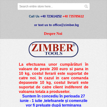
Call Us
+40 723614252
+40 735785612
or text us to office@zimber.bg
Despre Noi
La efectuarea unor cumpărături în
valoare de peste
200 euro si pana in
10 kg
, costul livrarii este suportat de
catre noi. In cazul in care comanda
depaseste 10 kg, costul livrarii este
suportat de catre client indiferent de
valoarea totala a produselor.
Suntem în concediu în perioada 27
iunie - 1 iulie ,telefoanele și comenzile
vor fi preluate după terminarea