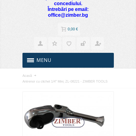
concediului.
Întrebări pe email:
office@zimber.bg
0,00 €
MENU
Acasă
Antrenor cu clichet 1/4" Mini, ZL-08221 - ZIMBER TOOLS