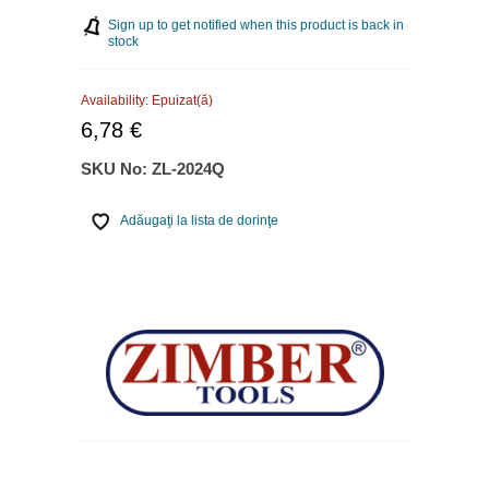
Sign up to get notified when this product is back in
stock
Availability:
Epuizat(ă)
6,78 €
SKU No:
ZL-2024Q
Adăugaţi la lista de dorinţe