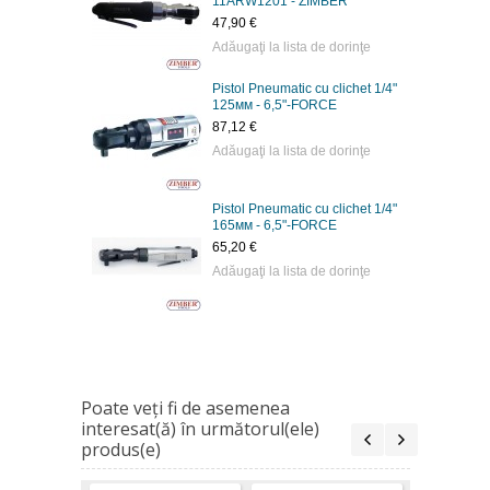
11ARW1201 - ZIMBER
47,90 €
Adăugaţi la lista de dorinţe
Pistol Pneumatic cu clichet 1/4"
125мм - 6,5"-FORCE
87,12 €
Adăugaţi la lista de dorinţe
Pistol Pneumatic cu clichet 1/4"
165мм - 6,5"-FORCE
65,20 €
Adăugaţi la lista de dorinţe
Poate veţi fi de asemenea
interesat(ă) în următorul(ele)
produs(e)