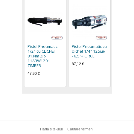
Pistol Pn
clichet 1
- 6,5"-FO
Pistol Pneumatic
Pistol Pneumatic cu
65,20 €
1/2" cu CLICHET
clichet 1/4" 125мм
81.Nm ZR-
- 6,5"-FORCE
11ARW1201 -
87,12 €
ZIMBER
47,90 €
Harta site-ului
Cautare termeni