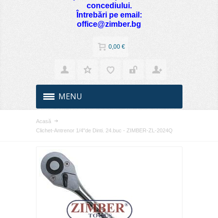
concediului.
Întrebări pe email:
office@zimber.bg
0,00 €
MENU
Acasă
Clichet-Antrenor 1/4"de Dinti. 24.buc - ZIMBER-ZL-2024Q