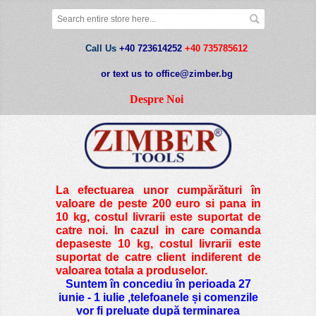
Call Us
+40 723614252
+40 735785612
or text us to office@zimber.bg
Despre Noi
La efectuarea unor cumpărături în
valoare de peste
200 euro si pana in
10 kg
, costul livrarii este suportat de
catre noi. In cazul in care comanda
depaseste 10 kg, costul livrarii este
suportat de catre client indiferent de
valoarea totala a produselor.
Suntem în concediu în perioada 27
iunie - 1 iulie ,telefoanele și comenzile
vor fi preluate după terminarea