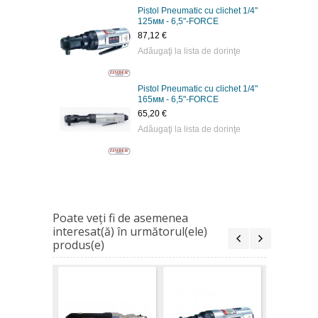
Pistol Pneumatic cu clichet 1/4"
125мм - 6,5"-FORCE
87,12 €
Adăugaţi la lista de dorinţe
Pistol Pneumatic cu clichet 1/4"
165мм - 6,5"-FORCE
65,20 €
Adăugaţi la lista de dorinţe
Poate veţi fi de asemenea
interesat(ă) în următorul(ele)
produs(e)