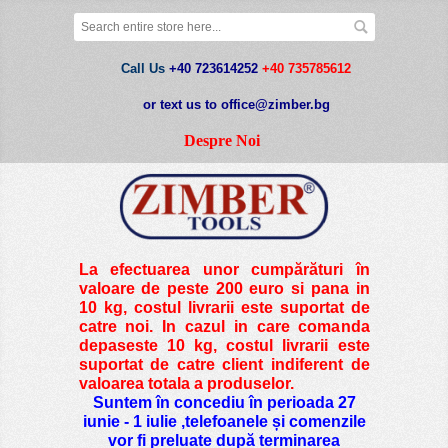
Call Us
+40 723614252
+40 735785612
or text us to office@zimber.bg
Despre Noi
La efectuarea unor cumpărături în
valoare de peste
200 euro si pana in
10 kg
, costul livrarii este suportat de
catre noi. In cazul in care comanda
depaseste 10 kg, costul livrarii este
suportat de catre client indiferent de
valoarea totala a produselor.
Suntem în concediu în perioada 27
iunie - 1 iulie ,telefoanele și comenzile
vor fi preluate după terminarea