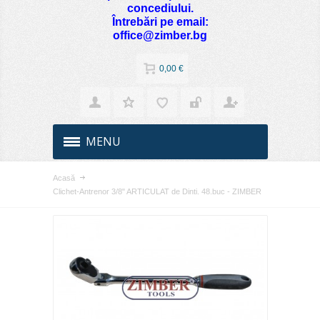
concediului.
Întrebări pe email:
office@zimber.bg
0,00 €
MENU
Acasă
Clichet-Antrenor 3/8" ARTICULAT de Dinti. 48.buc - ZIMBER