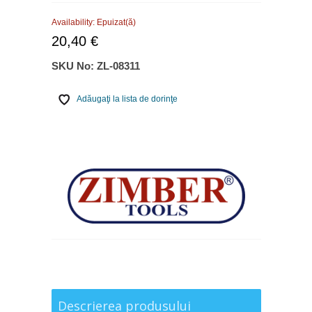
Availability:
Epuizat(ă)
20,40 €
SKU No:
ZL-08311
Adăugaţi la lista de dorinţe
Descrierea produsului