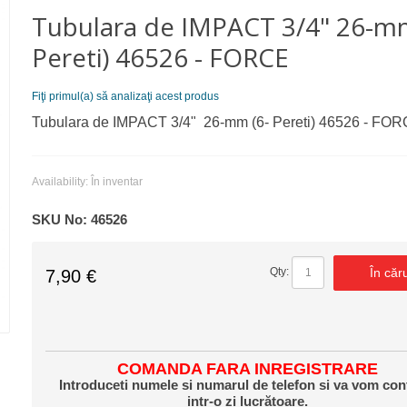
Tubulara de IMPACT 3/4" 26-mm
Pereti) 46526 - FORCE
Fiţi primul(a) să analizaţi acest produs
Tubulara de IMPACT 3/4" 26-mm (6- Pereti) 46526 - FO
Availability:
În inventar
SKU No:
46526
În căr
Qty:
7,90 €
COMANDA FARA INREGISTRARE
Introduceti numele si numarul de telefon si va vom con
intr-o zi lucrătoare.