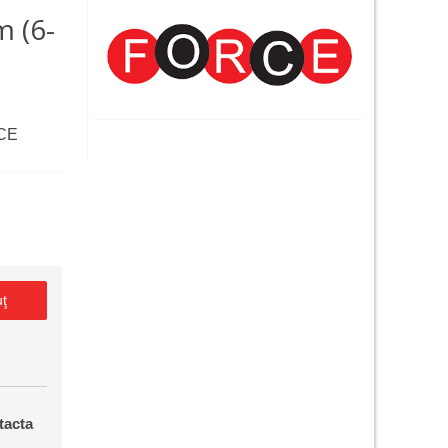
 (6-
RCE
uţ
tacta