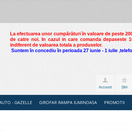
La efectuarea unor cumpărături în valoare de peste
200
de catre noi. In cazul in care comanda depaseste 10 
indiferent de valoarea totala a produselor.
Suntem în concediu în perioada 27 iunie - 1 iulie ,tele
Account
Știri
 AUTO - GAZELLE
GIROFAR RAMPA IUMINOASA
PROMOTII