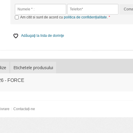
Com
Am citit si sunt de acord cu
politica de confidențialitate
.
Adăugaţi la lista de dorinţe
lize
Etichetele produsului
526 - FORCE
ivrare
Contactați-ne