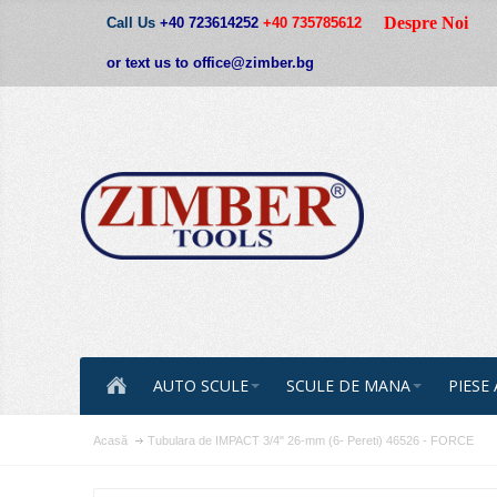
Despre Noi
Call Us
+40 723614252
+40 735785612
or text us to office@zimber.bg
AUTO SCULE
SCULE DE MANA
PIESE
Acasă
Tubulara de IMPACT 3/4" 26-mm (6- Pereti) 46526 - FORCE