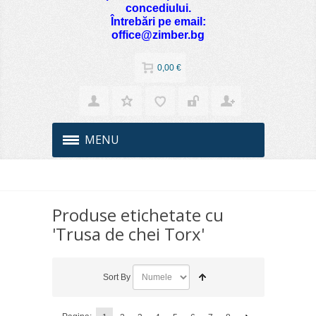
concediului.
Întrebări pe email:
office@zimber.bg
0,00 €
MENU
Produse etichetate cu
'Trusa de chei Torx'
Sort By