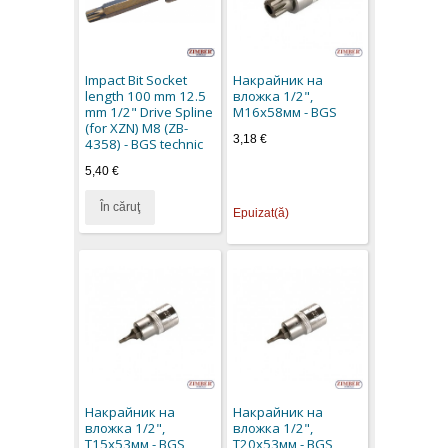
Impact Bit Socket
Накрайник на
length 100 mm 12.5
вложка 1/2",
mm 1/2" Drive Spline
М16х58мм - BGS
(for XZN) M8 (ZB-
3,18 €
4358) - BGS technic
5,40 €
În căruţ
Epuizat(ă)
Накрайник на
Накрайник на
вложка 1/2",
вложка 1/2",
Т15х53мм - BGS
Т20х53мм - BGS