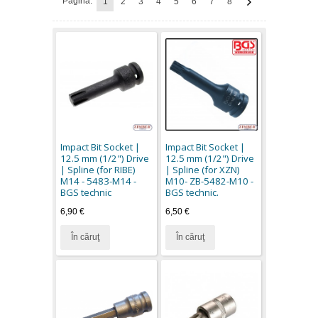
Pagina:
1
2
3
4
5
6
7
8
Impact Bit Socket |
Impact Bit Socket |
12.5 mm (1/2") Drive
12.5 mm (1/2") Drive
| Spline (for RIBE)
| Spline (for XZN)
M14 - 5483-M14 -
M10- ZB-5482-M10 -
BGS technic
BGS technic.
6,90 €
6,50 €
În căruţ
În căruţ