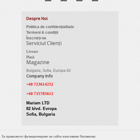
Despre Noi
Politica de confidențialitate
Termeni & condiții
Înscrieți-ne
Serviciul Clienți
Livrare
Plată
Magazine
Bulgaria, Sofia, Europa 82
Company Info
+40 723614252
+40 735785612
Mariam LTD
82 blvd. Evropa
Sofia, Bulgaria
За правилното функциониране на сайта използваме бисквитки.
© 2012 Zimber Tools. All Rights Reserved.