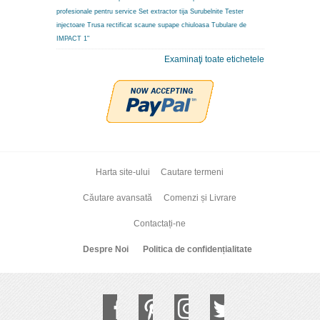
profesionale pentru service
Set extractor tija
Surubelnite
Tester
injectoare
Trusa rectificat scaune supape chiuloasa
Tubulare de
IMPACT 1"
Examinaţi toate etichetele
Harta site-ului
Cautare termeni
Căutare avansată
Comenzi și Livrare
Contactați-ne
Despre Noi
Politica de confidențialitate