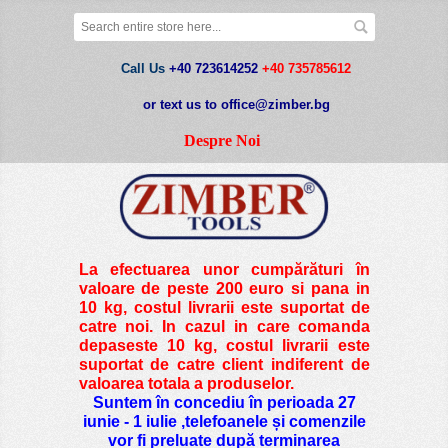
Call Us
+40 723614252
+40 735785612
or text us to office@zimber.bg
Despre Noi
La efectuarea unor cumpărături în
valoare de peste
200 euro si pana in
10 kg
, costul livrarii este suportat de
catre noi. In cazul in care comanda
depaseste 10 kg, costul livrarii este
suportat de catre client indiferent de
valoarea totala a produselor.
Suntem în concediu în perioada 27
iunie - 1 iulie ,telefoanele și comenzile
vor fi preluate după terminarea