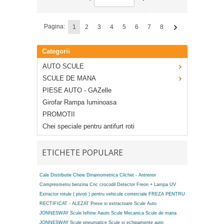
Pagina:
1
2
3
4
5
6
7
8
Categorii
AUTO SCULE
SCULE DE MANA
PIESE AUTO - GAZelle
Girofar Rampa Iuminoasa
PROMOTII
Chei speciale pentru antifurt roti
ETICHETE POPULARE
Cale Distributie
Cheie Dinamometrica
Clichet - Antrenor
Compresmetru benzina
Cric crocodil
Detector Freon + Lampa UV
Extractor rotule ( pivoti ) pentru vehicule comerciale
FREZA PENTRU
RECTIFICAT - ALEZAT
Prese si extractoare
Scule Auto
JONNESWAY
Scule Ieftine Aauto
Scule Mecanica
Scule de mana
JONNESWAY
Scule pneumatice
Scule si echipamente auto