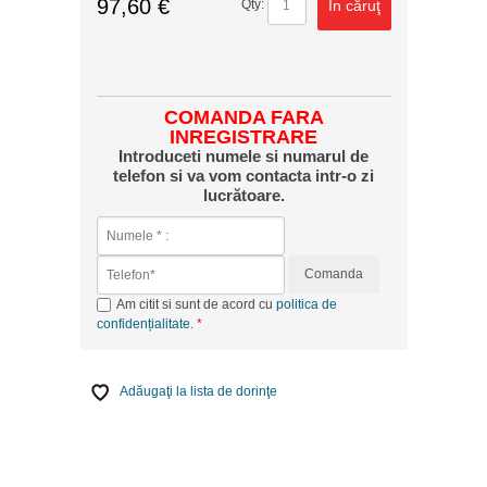
97,60 €
În căruţ
Qty:
COMANDA FARA
INREGISTRARE
Introduceti numele si numarul de
telefon si va vom contacta intr-o zi
lucrătoare.
Comanda
Am citit si sunt de acord cu
politica de
confidențialitate
.
Adăugaţi la lista de dorinţe