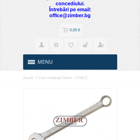
concediului.
Întrebări pe email:
office@zimber.bg
0,00 €
MENU
Acasă
Chei combinate 58mm - FORCE