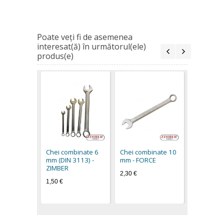
Poate veţi fi de asemenea
interesat(ă) în următorul(ele)
produs(e)
Chei comb
mm - FOR
2,50 €
Chei combinate 6
Chei combinate 10
mm (DIN 3113) -
mm - FORCE
ZIMBER
2,30 €
1,50 €