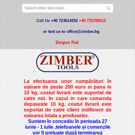
Call Us
+40 723614252
+40 735785612
or text us to office@zimber.bg
Despre Noi
La efectuarea unor cumpărături în
valoare de peste
200 euro si pana in
10 kg
, costul livrarii este suportat de
catre noi. In cazul in care comanda
depaseste 10 kg, costul livrarii este
suportat de catre client indiferent de
valoarea totala a produselor.
Suntem în concediu în perioada 27
iunie - 1 iulie ,telefoanele și comenzile
vor fi preluate după terminarea