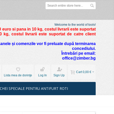
Welcome to the world of tools!
 euro si pana in 10 kg
, costul livrarii este suportat
kg, costul livrarii este suportat de catre client
foanele și comenzile vor fi preluate după terminarea
concediului.
Întrebări pe email:
office@zimber.bg
Cart
0,00 €
Lista mea de dorinţe
Log In
Sign Up
CHEI SPECIALE PENTRU ANTIFURT ROTI