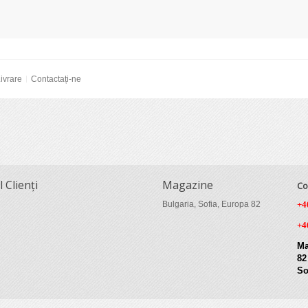
ivrare
Contactați-ne
l Clienți
Magazine
Co
Bulgaria, Sofia, Europa 82
+4
+4
Ma
82
So