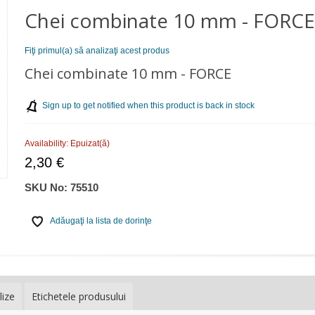
Chei combinate 10 mm - FORC
Fiţi primul(a) să analizaţi acest produs
Chei combinate 10 mm - FORCE
Sign up to get notified when this product is back in stock
Availability:
Epuizat(ă)
2,30 €
SKU No:
75510
Adăugaţi la lista de dorinţe
lize
Etichetele produsului