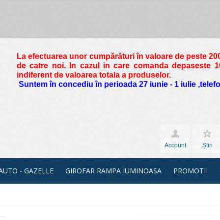
La efectuarea unor cumpărături în valoare de peste
200
de catre noi. In cazul in care comanda depaseste 10 
indiferent de valoarea totala a produselor.
Suntem în concediu în perioada 27 iunie - 1 iulie ,tele
Account
Știri
 AUTO - GAZELLE
GIROFAR RAMPA IUMINOASA
PROMOTII