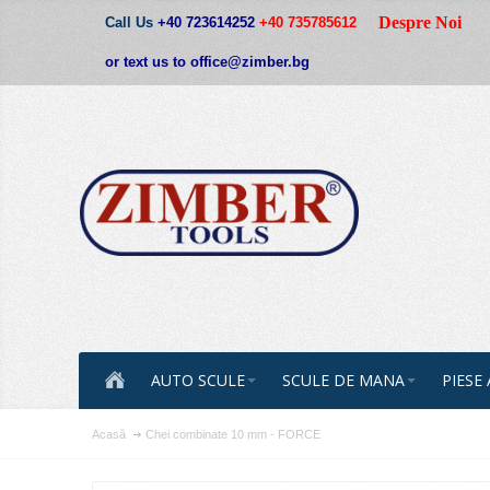
Despre Noi
Call Us
+40 723614252
+40 735785612
or text us to office@zimber.bg
AUTO SCULE
SCULE DE MANA
PIESE
Acasă
Chei combinate 10 mm - FORCE