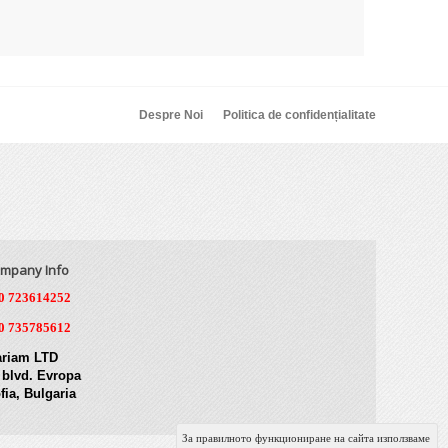
Despre Noi
Politica de confidențialitate
mpany Info
0 723614252
0 735785612
riam LTD
 blvd. Evropa
fia, Bulgaria
За правилното функциониране на сайта използваме