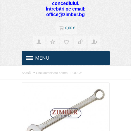
concediului.
Întrebări pe email:
office@zimber.bg
0,00 €
MENU
Acasă
Chei combinate 48mm - FORCE