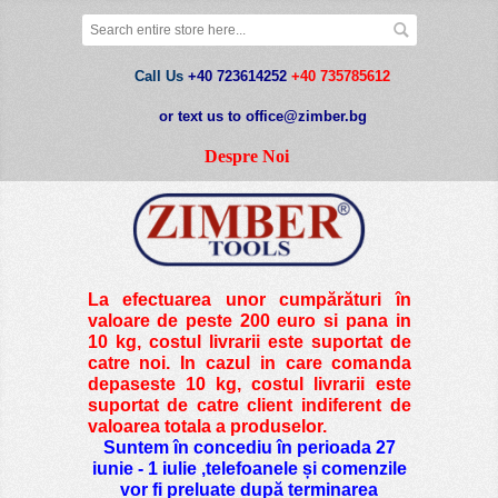
Call Us
+40 723614252
+40 735785612
or text us to office@zimber.bg
Despre Noi
La efectuarea unor cumpărături în
valoare de peste
200 euro si pana in
10 kg
, costul livrarii este suportat de
catre noi. In cazul in care comanda
depaseste 10 kg, costul livrarii este
suportat de catre client indiferent de
valoarea totala a produselor.
Suntem în concediu în perioada 27
iunie - 1 iulie ,telefoanele și comenzile
vor fi preluate după terminarea