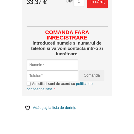
33,37 €
În căruţ
Qty:
COMANDA FARA
INREGISTRARE
Introduceti numele si numarul de
telefon si va vom contacta intr-o zi
lucrătoare.
Comanda
Am citit si sunt de acord cu
politica de
confidențialitate
.
Adăugaţi la lista de dorinţe