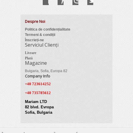
Despre Noi
Politica de confidențialitate
Termeni & condiții
Înscrieți-ne
Serviciul Clienți
Livrare
Plată
Magazine
Bulgaria, Sofia, Europa 82
Company Info
+40 723614252
+40 735785612
Mariam LTD
82 blvd. Evropa
Sofia, Bulgaria