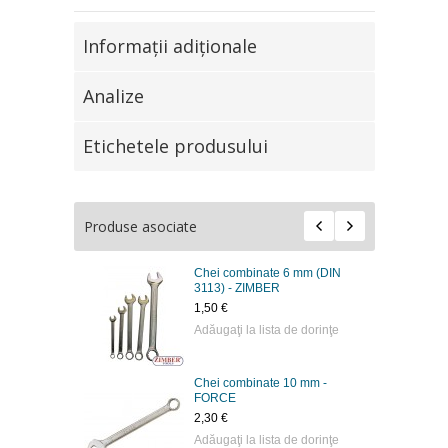
Informaţii adiţionale
Analize
Etichetele produsului
Produse asociate
Chei combinate 6 mm (DIN
3113) - ZIMBER
1,50 €
Adăugaţi la lista de dorinţe
Chei combinate 10 mm -
FORCE
2,30 €
Adăugaţi la lista de dorinţe