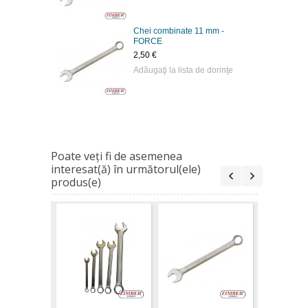
Chei combinate 11 mm -
FORCE
2,50 €
Adăugaţi la lista de dorinţe
Poate veţi fi de asemenea
interesat(ă) în următorul(ele)
produs(e)
Chei comb
mm - FOR