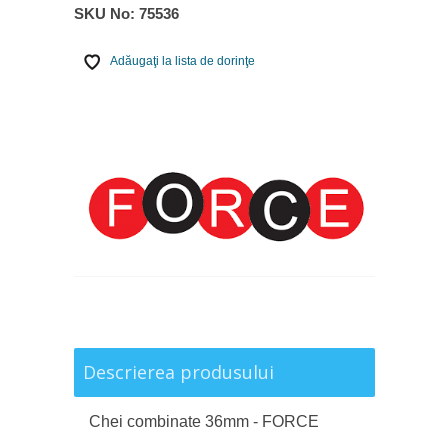
SKU No:
75536
Adăugaţi la lista de dorinţe
Descrierea produsului
Chei combinate 36mm - FORCE