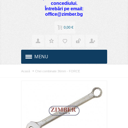
concediului.
Întrebări pe email:
office@zimber.bg
0,00 €
MENU
Acasă
Chei combinate 36mm - FORCE