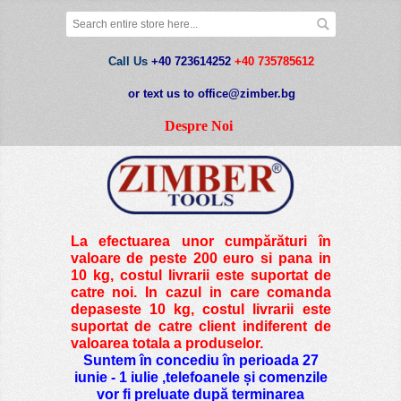
Call Us
+40 723614252
+40 735785612
or text us to office@zimber.bg
Despre Noi
La efectuarea unor cumpărături în
valoare de peste
200 euro si pana in
10 kg
, costul livrarii este suportat de
catre noi. In cazul in care comanda
depaseste 10 kg, costul livrarii este
suportat de catre client indiferent de
valoarea totala a produselor.
Suntem în concediu în perioada 27
iunie - 1 iulie ,telefoanele și comenzile
vor fi preluate după terminarea