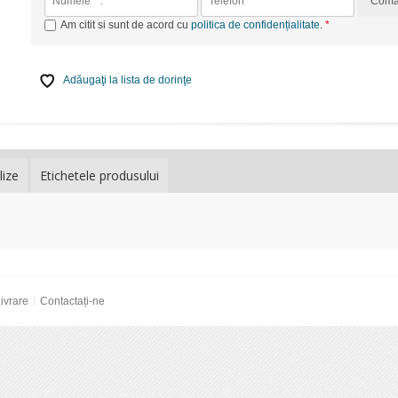
Com
Am citit si sunt de acord cu
politica de confidențialitate
.
Adăugaţi la lista de dorinţe
lize
Etichetele produsului
ivrare
Contactați-ne