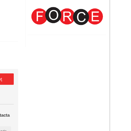
E
uţ
tacta