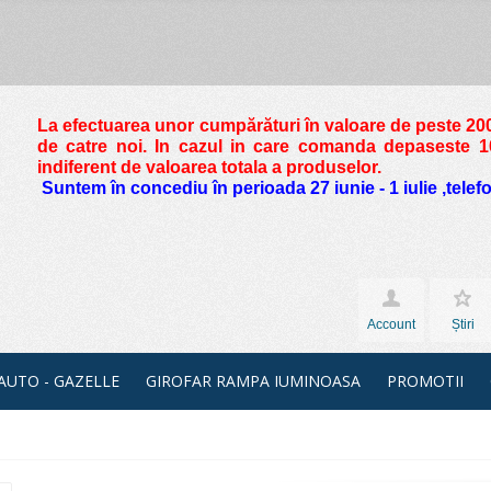
La efectuarea unor cumpărături în valoare de peste
200
de catre noi. In cazul in care comanda depaseste 10 
indiferent de valoarea totala a produselor.
Suntem în concediu în perioada 27 iunie - 1 iulie ,tele
Account
Știri
 AUTO - GAZELLE
GIROFAR RAMPA IUMINOASA
PROMOTII