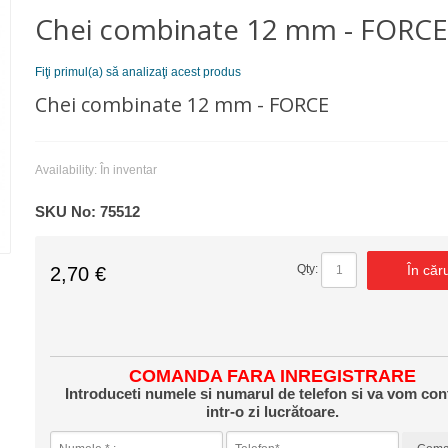
Chei combinate 12 mm - FORC
Fiţi primul(a) să analizaţi acest produs
Chei combinate 12 mm - FORCE
Availability:
În inventar
SKU No:
75512
În căr
Qty:
2,70 €
COMANDA FARA INREGISTRARE
Introduceti numele si numarul de telefon si va vom con
intr-o zi lucrătoare.