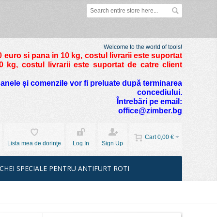
Welcome to the world of tools!
 euro si pana in 10 kg
, costul livrarii este suportat
kg, costul livrarii este suportat de catre client
foanele și comenzile vor fi preluate după terminarea
concediului.
Întrebări pe email:
office@zimber.bg
Cart
0,00 €
Lista mea de dorinţe
Log In
Sign Up
CHEI SPECIALE PENTRU ANTIFURT ROTI