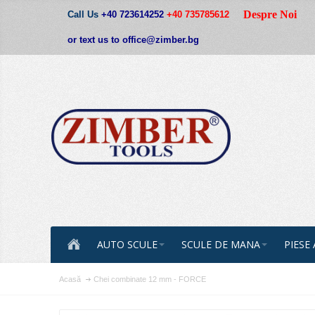
Despre Noi
Call Us
+40 723614252
+40 735785612
or text us to office@zimber.bg
AUTO SCULE
SCULE DE MANA
PIESE
Acasă
Chei combinate 12 mm - FORCE