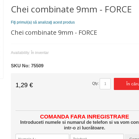
Chei combinate 9mm - FORCE
Fiţi primul(a) să analizaţi acest produs
Chei combinate 9mm - FORCE
Availability:
În inventar
SKU No:
75509
În căr
Qty:
1,29 €
COMANDA FARA INREGISTRARE
Introduceti numele si numarul de telefon si va vom con
intr-o zi lucrătoare.