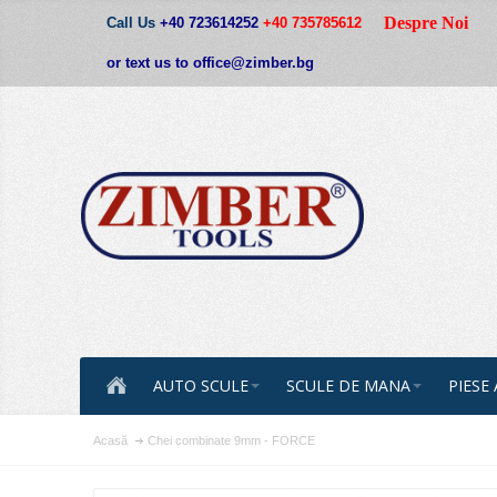
Despre Noi
Call Us
+40 723614252
+40 735785612
or text us to office@zimber.bg
AUTO SCULE
SCULE DE MANA
PIESE
Acasă
Chei combinate 9mm - FORCE