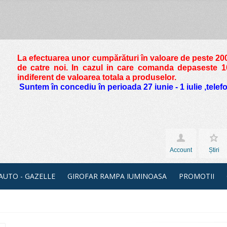
La efectuarea unor cumpărături în valoare de peste
200
de catre noi. In cazul in care comanda depaseste 10 
indiferent de valoarea totala a produselor.
Suntem în concediu în perioada 27 iunie - 1 iulie ,tele
Account
Știri
 AUTO - GAZELLE
GIROFAR RAMPA IUMINOASA
PROMOTII