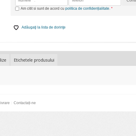
Com
Am citit si sunt de acord cu
politica de confidențialitate
.
Adăugaţi la lista de dorinţe
lize
Etichetele produsului
ivrare
Contactați-ne