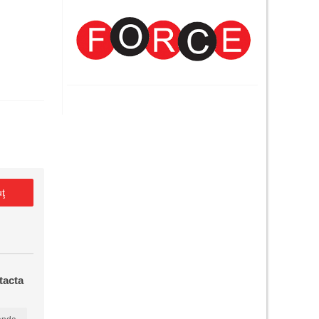
uţ
tacta