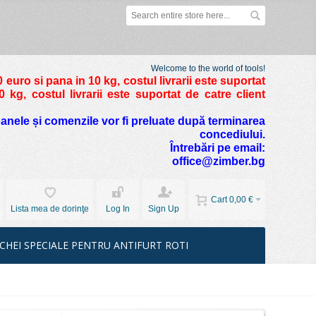
Welcome to the world of tools!
 euro si pana in 10 kg
, costul livrarii este suportat
kg, costul livrarii este suportat de catre client
foanele și comenzile vor fi preluate după terminarea
concediului.
Întrebări pe email:
office@zimber.bg
Cart
0,00 €
Lista mea de dorinţe
Log In
Sign Up
CHEI SPECIALE PENTRU ANTIFURT ROTI