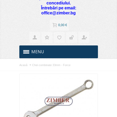
concediului.
Întrebări pe email:
office@zimber.bg
0,00 €
MENU
Acasă
Chei combinate 33mm - Force