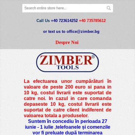
Call Us
+40 723614252
+40 735785612
or text us to office@zimber.bg
Despre Noi
La efectuarea unor cumpărături în
valoare de peste
200 euro si pana in
10 kg
, costul livrarii este suportat de
catre noi. In cazul in care comanda
depaseste 10 kg, costul livrarii este
suportat de catre client indiferent de
valoarea totala a produselor.
Suntem în concediu în perioada 27
iunie - 1 iulie ,telefoanele și comenzile
vor fi preluate după terminarea