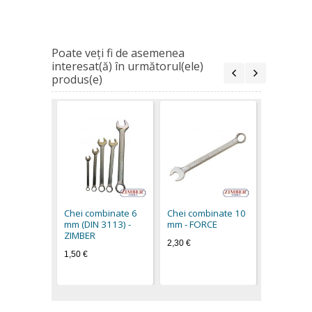
Poate veţi fi de asemenea
interesat(ă) în următorul(ele)
produs(e)
Chei comb
mm - FOR
2,50 €
Chei combinate 6
Chei combinate 10
mm (DIN 3113) -
mm - FORCE
ZIMBER
2,30 €
1,50 €