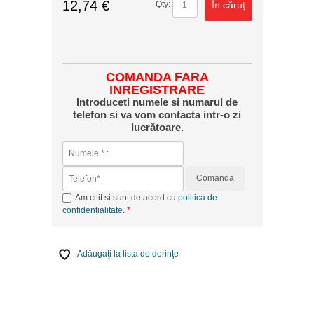
12,74 €
În căruţ
Qty:
COMANDA FARA
INREGISTRARE
Introduceti numele si numarul de
telefon si va vom contacta intr-o zi
lucrătoare.
Comanda
Am citit si sunt de acord cu
politica de
confidențialitate
.
Adăugaţi la lista de dorinţe