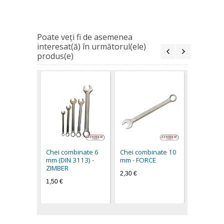
Poate veţi fi de asemenea
interesat(ă) în următorul(ele)
produs(e)
Chei comb
mm - FOR
2,50 €
Chei combinate 6
Chei combinate 10
mm (DIN 3113) -
mm - FORCE
ZIMBER
2,30 €
1,50 €