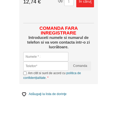
12,74 €
În căruţ
Qty:
COMANDA FARA
INREGISTRARE
Introduceti numele si numarul de
telefon si va vom contacta intr-o zi
lucrătoare.
Comanda
Am citit si sunt de acord cu
politica de
confidențialitate
.
Adăugaţi la lista de dorinţe