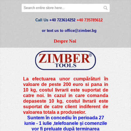
Call Us
+40 723614252
+40 735785612
or text us to office@zimber.bg
Despre Noi
La efectuarea unor cumpărături în
valoare de peste
200 euro si pana in
10 kg
, costul livrarii este suportat de
catre noi. In cazul in care comanda
depaseste 10 kg, costul livrarii este
suportat de catre client indiferent de
valoarea totala a produselor.
Suntem în concediu în perioada 27
iunie - 1 iulie ,telefoanele și comenzile
vor fi preluate după terminarea