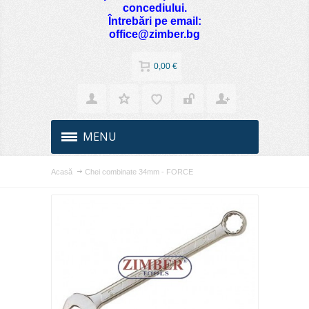
concediului.
Întrebări pe email:
office@zimber.bg
0,00 €
MENU
Acasă
Chei combinate 34mm - FORCE