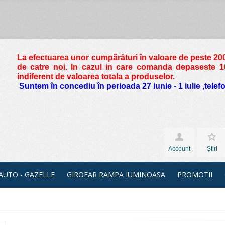
La efectuarea unor cumpărături în valoare de peste
200
de catre noi. In cazul in care comanda depaseste 10 
indiferent de valoarea totala a produselor.
Suntem în concediu în perioada 27 iunie - 1 iulie ,tele
Account
Știri
 AUTO - GAZELLE
GIROFAR RAMPA IUMINOASA
PROMOTII