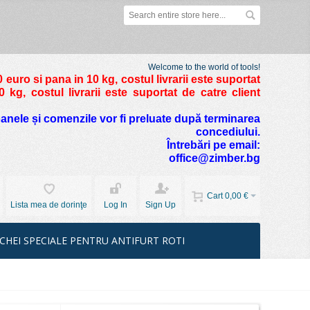
Welcome to the world of tools!
 euro si pana in 10 kg
, costul livrarii este suportat
kg, costul livrarii este suportat de catre client
foanele și comenzile vor fi preluate după terminarea
concediului.
Întrebări pe email:
office@zimber.bg
Cart
0,00 €
Lista mea de dorinţe
Log In
Sign Up
CHEI SPECIALE PENTRU ANTIFURT ROTI