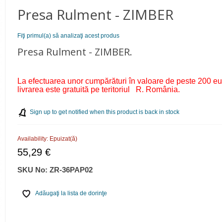
Presa Rulment - ZIMBER
Fiţi primul(a) să analizaţi acest produs
Presa Rulment - ZIMBER.
La efectuarea unor cumpărături în valoare de peste 200 eu
livrarea este gratuită pe teritoriul R. România.
Sign up to get notified when this product is back in stock
Availability:
Epuizat(ă)
55,29 €
SKU No:
ZR-36PAP02
Adăugaţi la lista de dorinţe