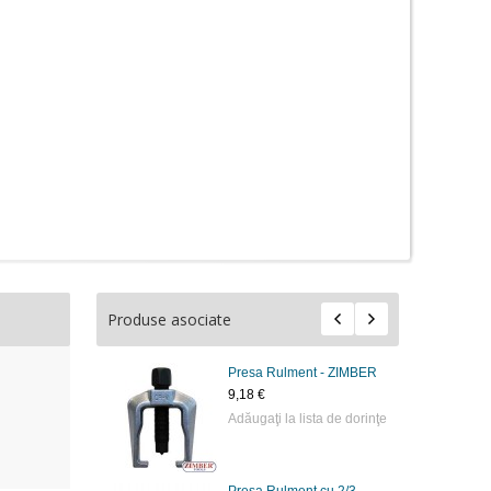
Produse asociate
Presa Rulment - ZIMBER
9,18 €
Adăugaţi la lista de dorinţe