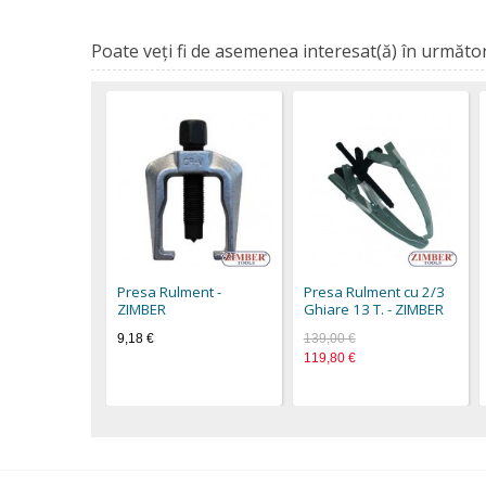
Poate veţi fi de asemenea interesat(ă) în următor
Presa Rulment -
Presa Rulment cu 2/3
ZIMBER
Ghiare 13 T. - ZIMBER
9,18 €
139,00 €
119,80 €