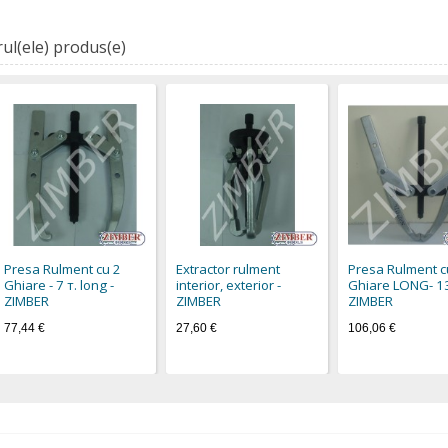
ul(ele) produs(e)
Presa Rulment cu 2
Extractor rulment
Presa Rulment c
Ghiare - 7 т. long -
interior, exterior -
Ghiare LONG- 13 
ZIMBER
ZIMBER
ZIMBER
77,44 €
27,60 €
106,06 €