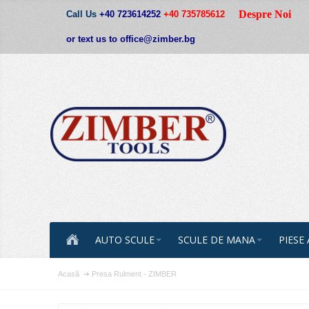
Despre Noi
Call Us
+40 723614252
+40 735785612
or text us to office@zimber.bg
AUTO SCULE
SCULE DE MANA
PIESE
Acasă
Presa Rulment - ZIMBER