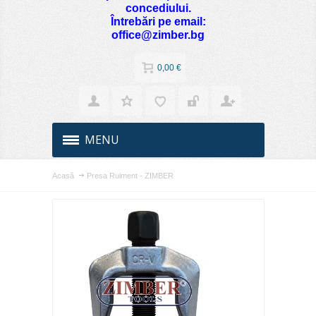
concediului.
Întrebări pe email:
office@zimber.bg
0,00 €
MENU
Acasă
Presa Rulment - ZIMBER