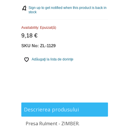
Sign up to get notified when this product is back in
stock
Availability:
Epuizat(ă)
9,18 €
SKU No:
ZL-1129
Adăugaţi la lista de dorinţe
Descrierea produsului
Presa Rulment - ZIMBER.