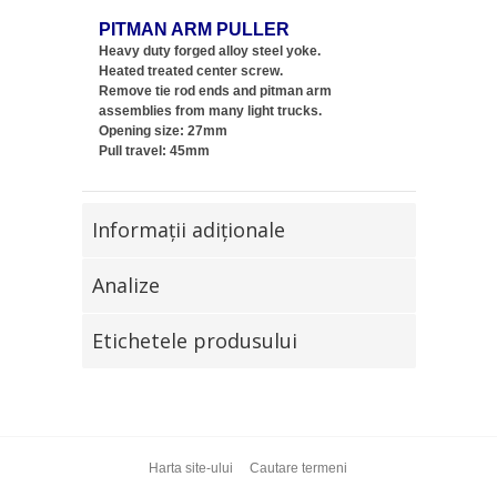
PITMAN ARM PULLER
Heavy duty forged alloy steel yoke.
Heated treated center screw.
Remove tie rod ends and pitman arm
assemblies from many light trucks.
Opening size: 27mm
Pull travel: 45mm
Informaţii adiţionale
Analize
Etichetele produsului
Harta site-ului
Cautare termeni