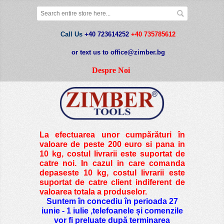
Call Us
+40 723614252
+40 735785612
or text us to office@zimber.bg
Despre Noi
La efectuarea unor cumpărături în
valoare de peste
200 euro si pana in
10 kg
, costul livrarii este suportat de
catre noi. In cazul in care comanda
depaseste 10 kg, costul livrarii este
suportat de catre client indiferent de
valoarea totala a produselor.
Suntem în concediu în perioada 27
iunie - 1 iulie ,telefoanele și comenzile
vor fi preluate după terminarea