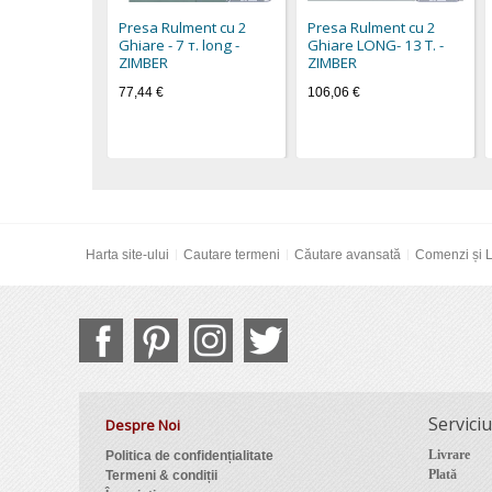
Presa Rulment cu 2
Presa Rulment cu 2
Ghiare - 7 т. long -
Ghiare LONG- 13 T. -
ZIMBER
ZIMBER
77,44 €
106,06 €
Harta site-ului
Cautare termeni
Căutare avansată
Comenzi și L
Serviciu
Despre Noi
Livrare
Politica de confidențialitate
Plată
Termeni & condiții