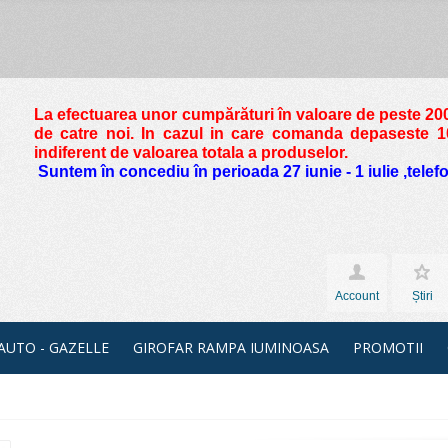
La efectuarea unor cumpărături în valoare de peste
200
de catre noi. In cazul in care comanda depaseste 10 
indiferent de valoarea totala a produselor.
Suntem în concediu în perioada 27 iunie - 1 iulie ,tele
Account
Știri
 AUTO - GAZELLE
GIROFAR RAMPA IUMINOASA
PROMOTII