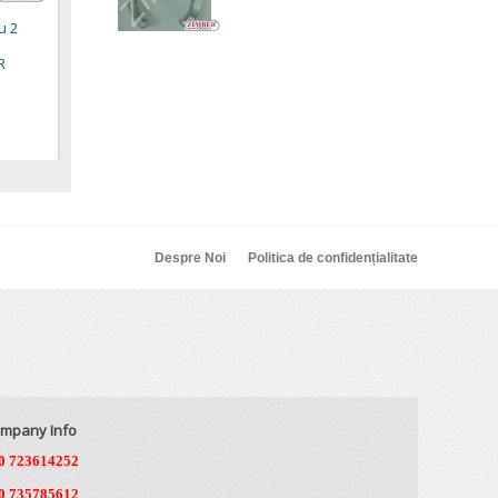
147,23 €
u 2
R
Despre Noi
Politica de confidențialitate
mpany Info
0 723614252
0 735785612