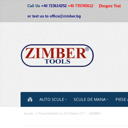
Despre Noi
Call Us
+40 723614252
+40 735785612
or text us to office@zimber.bg
AUTO SCULE
SCULE DE MANA
PIESE
Acasă
Presa Rulment cu 2/3 Ghiare 13 T. - ZIMBER