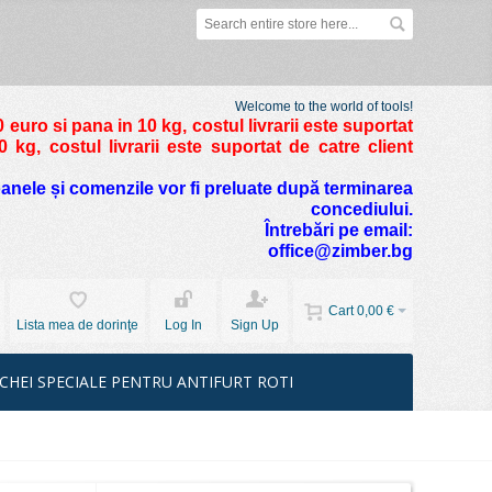
Welcome to the world of tools!
 euro si pana in 10 kg
, costul livrarii este suportat
kg, costul livrarii este suportat de catre client
foanele și comenzile vor fi preluate după terminarea
concediului.
Întrebări pe email:
office@zimber.bg
Cart
0,00 €
Lista mea de dorinţe
Log In
Sign Up
CHEI SPECIALE PENTRU ANTIFURT ROTI