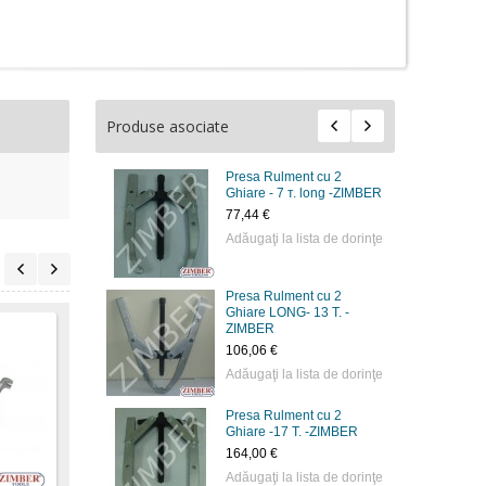
Produse asociate
Presa Rulment cu 2
Ghiare - 7 т. long -ZIMBER
77,44 €
Adăugaţi la lista de dorinţe
Presa Rulment cu 2
Ghiare LONG- 13 T. -
ZIMBER
106,06 €
Adăugaţi la lista de dorinţe
Presa Rulment cu 2
Ghiare -17 T. -ZIMBER
Presa Rulment cu 2
Presa Rulment cu 2
Pres
Ghiare - LONG -17t-
Ghiare - 25 T -ZIMBER
Ghiar
164,00 €
ZIMBER
Adăugaţi la lista de dorinţe
337,00 €
73,71