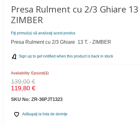
Presa Rulment cu 2/3 Ghiare 13 
ZIMBER
Fiţi primul(a) să analizaţi acest produs
Presa Rulment cu 2/3 Ghiare 13 T. - ZIMBER
Sign up to get notified when this product is back in stock
Availability:
Epuizat(ă)
139,00 €
119,80 €
SKU No:
ZR-36PJT1323
Adăugaţi la lista de dorinţe