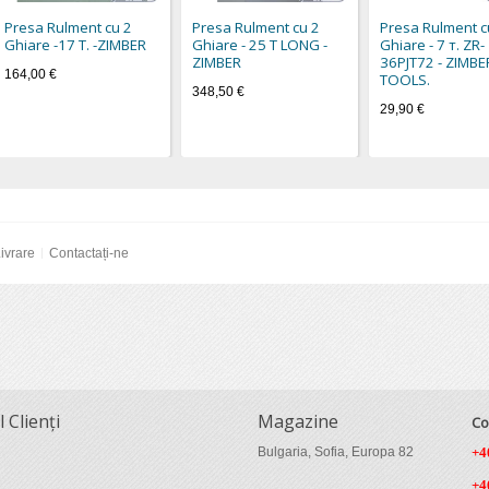
Presa Rulment cu 2
Presa Rulment cu 2
Presa Rulment c
Ghiare -17 T. -ZIMBER
Ghiare - 25 T LONG -
Ghiare - 7 т. ZR-
ZIMBER
36PJT72 - ZIMBE
164,00 €
TOOLS.
348,50 €
29,90 €
ivrare
Contactați-ne
l Clienți
Magazine
Co
Bulgaria, Sofia, Europa 82
+4
+4