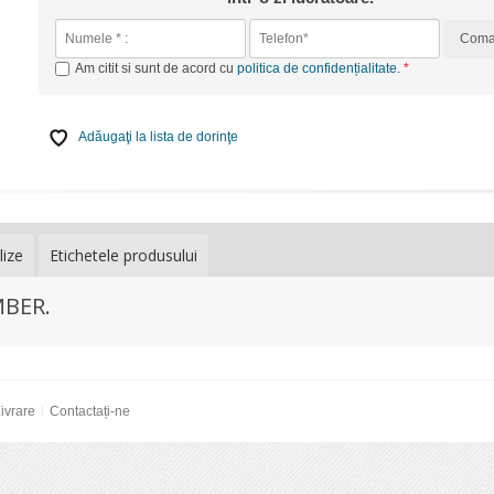
Com
Am citit si sunt de acord cu
politica de confidențialitate
.
Adăugaţi la lista de dorinţe
lize
Etichetele produsului
MBER.
ivrare
Contactați-ne