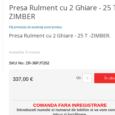
Presa Rulment cu 2 Ghiare - 25 T
ZIMBER
Fiţi primul(a) să analizaţi acest produs
Presa Rulment cu 2 Ghiare - 25 T -ZIMBER.
Availability:
În inventar
SKU No:
ZR-36PJT252
În căr
Qty:
337,00 €
COMANDA FARA INREGISTRARE
Introduceti numele si numarul de telefon si va vom con
intr-o zi lucrătoare.