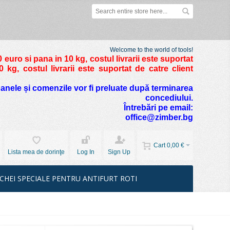
Welcome to the world of tools!
 euro si pana in 10 kg
, costul livrarii este suportat
kg, costul livrarii este suportat de catre client
foanele și comenzile vor fi preluate după terminarea
concediului.
Întrebări pe email:
office@zimber.bg
Cart
0,00 €
Lista mea de dorinţe
Log In
Sign Up
CHEI SPECIALE PENTRU ANTIFURT ROTI