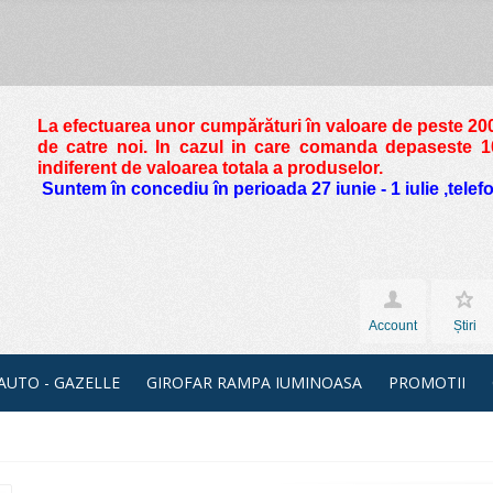
La efectuarea unor cumpărături în valoare de peste
200
de catre noi. In cazul in care comanda depaseste 10 
indiferent de valoarea totala a produselor.
Suntem în concediu în perioada 27 iunie - 1 iulie ,tele
Account
Știri
 AUTO - GAZELLE
GIROFAR RAMPA IUMINOASA
PROMOTII