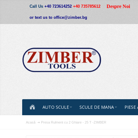
Despre Noi
Call Us
+40 723614252
+40 735785612
or text us to office@zimber.bg
AUTO SCULE
SCULE DE MANA
PIESE
Acasă
Presa Rulment cu 2 Ghiare - 25 T -ZIMBER