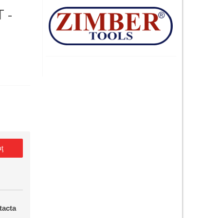
 -
uţ
tacta