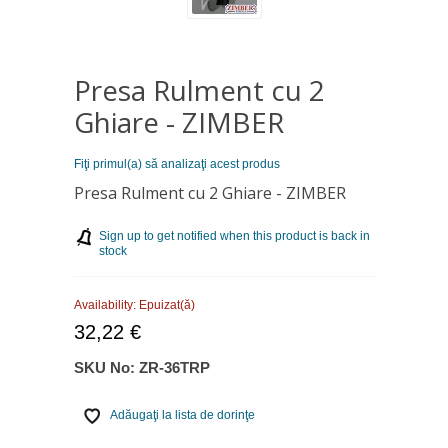
Presa Rulment cu 2
Ghiare - ZIMBER
Fiţi primul(a) să analizaţi acest produs
Presa Rulment cu 2 Ghiare - ZIMBER
Sign up to get notified when this product is back in
stock
Availability:
Epuizat(ă)
32,22 €
SKU No:
ZR-36TRP
Adăugaţi la lista de dorinţe