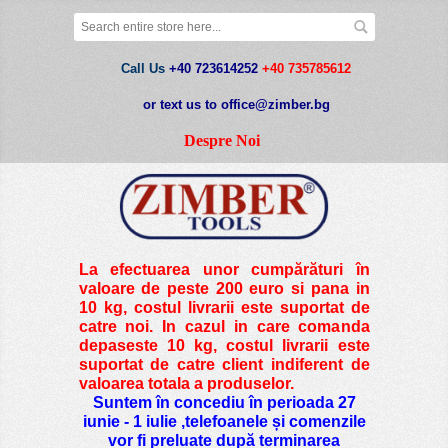
Call Us
+40 723614252
+40 735785612
or text us to office@zimber.bg
Despre Noi
La efectuarea unor cumpărături în
valoare de peste
200 euro si pana in
10 kg
, costul livrarii este suportat de
catre noi. In cazul in care comanda
depaseste 10 kg, costul livrarii este
suportat de catre client indiferent de
valoarea totala a produselor.
Suntem în concediu în perioada 27
iunie - 1 iulie ,telefoanele și comenzile
vor fi preluate după terminarea