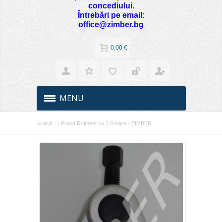
concediului.
Întrebări pe email:
office@zimber.bg
0,00 €
MENU
Acasă
Presa Rulment cu 2 Ghiare - ZIMBER