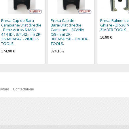
Presa Cap de Bara
Presa Cap de
Presa Rulment c
Camioane/Brat directie
Bara/Brat directie
Ghiare - ZR-36P
- Benz Actros & MAN
Camioane - SCANIA
ZIMBER TOOLS.
414 (Dr. 3/4,42mm) ZR-
(58-mm) ZR-
16,90 €
36BAPAP42 - ZIMBER-
36BAPAP58 - ZIMBER-
TOOLS.
TOOLS.
174,90 €
324,10 €
ivrare
Contactați-ne