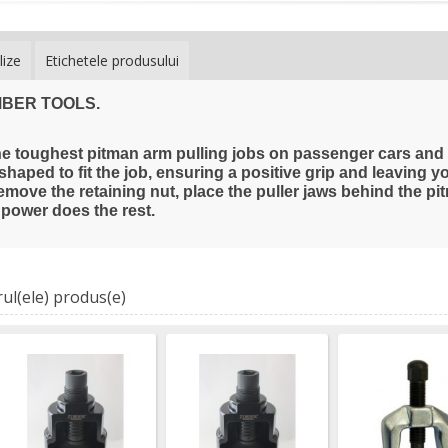
lize
Etichetele produsului
ZIMBER TOOLS.
Presa Rulme
9,18 €
Adăugaţi la l
he toughest pitman arm pulling jobs on passenger cars and l
 shaped to fit the job, ensuring a positive grip and leaving y
remove the retaining nut, place the puller jaws behind the p
 power does the rest.
Presa pivoti
ZR-36PAP03
TOOLS.
9,50 €
Adăugaţi la l
ul(ele) produs(e)
Presa Cap d
Camioane/Bra
Benz Actros
(Dr. 3/4,42
36BAPAP42 
TOOLS.
174,90 €
Adăugaţi la l