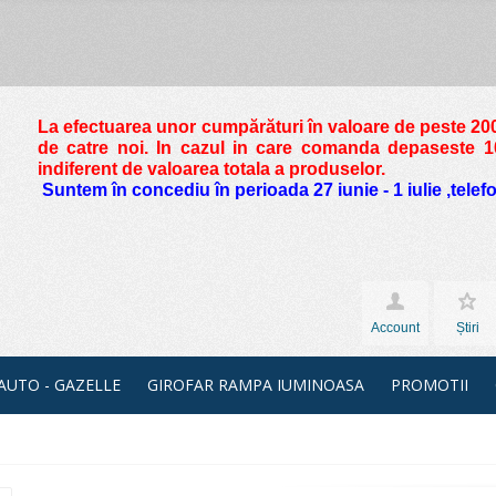
La efectuarea unor cumpărături în valoare de peste
200
de catre noi. In cazul in care comanda depaseste 10 
indiferent de valoarea totala a produselor.
Suntem în concediu în perioada 27 iunie - 1 iulie ,tele
Account
Știri
 AUTO - GAZELLE
GIROFAR RAMPA IUMINOASA
PROMOTII