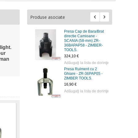
Produse asociate
Presa Cap de Bara/Brat
nt - ZIMBER
directie Camioane -
SCANIA (58-mm) ZR-
ista de dorinţe
36BAPAP58 - ZIMBER-
ight.
TOOLS.
our
324,10 €
itman
Adăugaţi la lista de dorinţe
 universala,
Presa Rulment cu 2
 - ZIMBER
Ghiare - ZR-36PAP05 -
ZIMBER TOOLS.
16,90 €
ista de dorinţe
Adăugaţi la lista de dorinţe
e Bara
t directie -
 & MAN 414
mm) ZR-
- ZIMBER-
ista de dorinţe