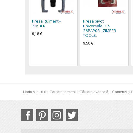
Presa Rulment -
Presa pivoti
ZIMBER
universala, ZR-
36PAP03 - ZIMBER
9,18 €
TOOLS.
9,50 €
Harta site-ului
Cautare termeni
Căutare avansată
Comenzi și L