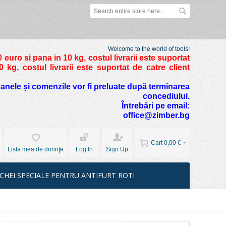
Welcome to the world of tools!
 euro si pana in 10 kg
, costul livrarii este suportat
kg, costul livrarii este suportat de catre client
foanele și comenzile vor fi preluate după terminarea
concediului.
Întrebări pe email:
office@zimber.bg
Cart
0,00 €
Lista mea de dorinţe
Log In
Sign Up
CHEI SPECIALE PENTRU ANTIFURT ROTI