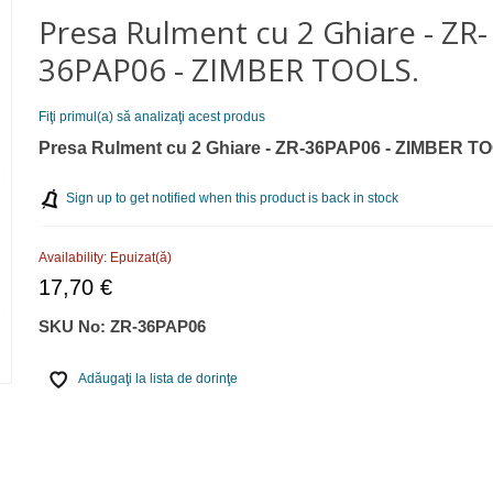
Presa Rulment cu 2 Ghiare - ZR-
36PAP06 - ZIMBER TOOLS.
Fiţi primul(a) să analizaţi acest produs
Presa Rulment cu 2 Ghiare - ZR-36PAP06 - ZIMBER T
Sign up to get notified when this product is back in stock
Availability:
Epuizat(ă)
17,70 €
SKU No:
ZR-36PAP06
Adăugaţi la lista de dorinţe