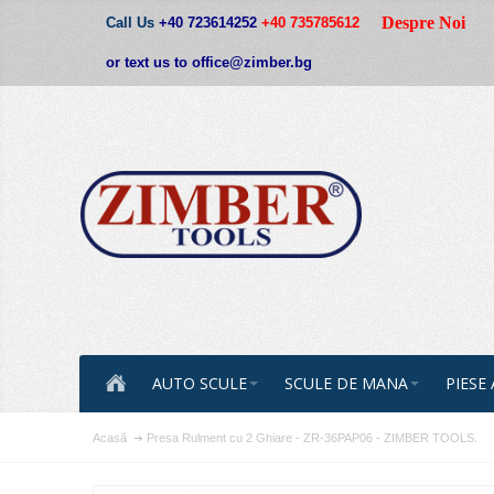
Despre Noi
Call Us
+40 723614252
+40 735785612
or text us to office@zimber.bg
AUTO SCULE
SCULE DE MANA
PIESE
Acasă
Presa Rulment cu 2 Ghiare - ZR-36PAP06 - ZIMBER TOOLS.