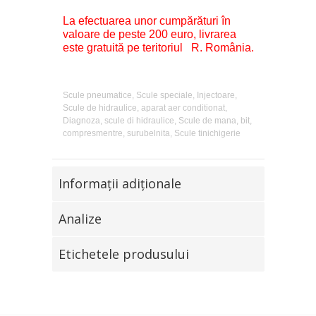
La efectuarea unor cumpărături în
valoare de peste 200 euro, livrarea
este gratuită pe teritoriul R. România.
Scule pneumatice, Scule speciale, Injectoare,
Scule de hidraulice, aparat aer conditionat,
Diagnoza, scule di hidraulice, Scule de mana, bit,
compresmentre, surubelnita, Scule tinichigerie
Informaţii adiţionale
Analize
Etichetele produsului