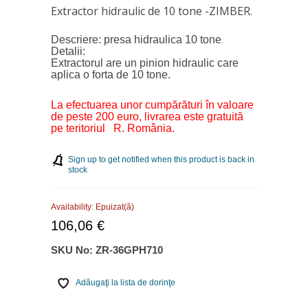
Extractor hidraulic de 10 tone -ZIMBER.
Descriere: presa hidraulica 10 tone
.
Detalii:
Extractorul are un pinion hidraulic care
aplica o forta de 10 tone.
La efectuarea unor cumpărături în valoare
de peste 200 euro, livrarea este gratuită
pe teritoriul R. România.
Sign up to get notified when this product is back in
stock
Availability:
Epuizat(ă)
106,06 €
SKU No:
ZR-36GPH710
Adăugaţi la lista de dorinţe