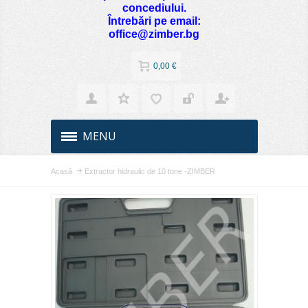
concediului.
Întrebări pe email:
office@zimber.bg
0,00 €
MENU
Acasă
Extractor hidraulic de 10 tone -ZIMBER