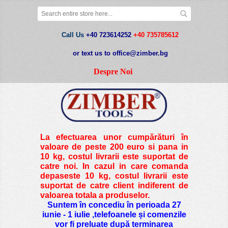
Call Us
+40 723614252
+40 735785612
or text us to office@zimber.bg
Despre Noi
La efectuarea unor cumpărături în
valoare de peste
200 euro si pana in
10 kg
, costul livrarii este suportat de
catre noi. In cazul in care comanda
depaseste 10 kg, costul livrarii este
suportat de catre client indiferent de
valoarea totala a produselor.
Suntem în concediu în perioada 27
iunie - 1 iulie ,telefoanele și comenzile
vor fi preluate după terminarea