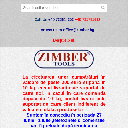
Call Us
+40 723614252
+40 735785612
or text us to office@zimber.bg
Despre Noi
La efectuarea unor cumpărături în
valoare de peste
200 euro si pana in
10 kg
, costul livrarii este suportat de
catre noi. In cazul in care comanda
depaseste 10 kg, costul livrarii este
suportat de catre client indiferent de
valoarea totala a produselor.
Suntem în concediu în perioada 27
iunie - 1 iulie ,telefoanele și comenzile
vor fi preluate după terminarea