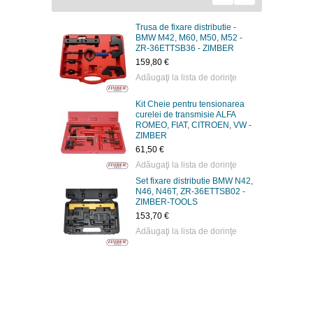
pentru
Trusa de fixare distributie -
N46, B18/-
BMW M42, M60, M50, M52 -
6ETTSB01 -
ZR-36ETTSB36 - ZIMBER
159,80 €
Adăugaţi la lista de dorinţe
 dorinţe
Kit Cheie pentru tensionarea
ributie
curelei de transmisie ALFA
Polo. AUDI
ROMEO, FIAT, CITROEN, VW -
R-
ZIMBER
ER TOOLS
61,50 €
Adăugaţi la lista de dorinţe
Set fixare distributie BMW N42,
 dorinţe
N46, N46T, ZR-36ETTSB02 -
ie FORD 1.6
ZIMBER-TOOLS
R-
153,70 €
ER TOOLS
Adăugaţi la lista de dorinţe
 dorinţe