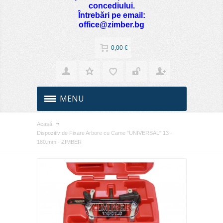
concediului.
Întrebări pe email:
office@zimber.bg
0,00 €
MENU
Acasă
Dispozitiv de Fixare Arbore cu Came "UNIVERSAL" 13 -
180.mm - ZIMBER