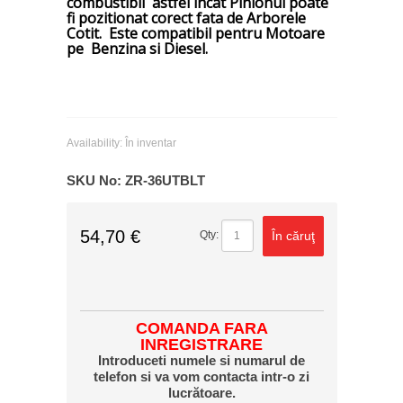
combustibil astfel incat Pinionul poate
fi pozitionat corect fata de Arborele
Cotit. Este compatibil pentru Motoare
pe Benzina si Diesel.
Availability:
În inventar
SKU No:
ZR-36UTBLT
54,70 €
În căruţ
Qty:
COMANDA FARA
INREGISTRARE
Introduceti numele si numarul de
telefon si va vom contacta intr-o zi
lucrătoare.