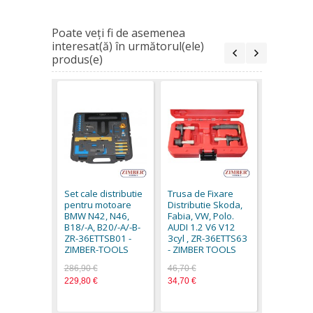
Poate veţi fi de asemenea
interesat(ă) în următorul(ele)
produs(e)
Set fixare
distribut
1.6 TI-VCT
Set cale distributie
Trusa de Fixare
ZR-36ETT
pentru motoare
Distributie Skoda,
ZIMBER 
BMW N42, N46,
Fabia, VW, Polo.
42,40 €
B18/-A, B20/-A/-B-
AUDI 1.2 V6 V12
ZR-36ETTSB01 -
3cyl , ZR-36ETTS63
ZIMBER-TOOLS
- ZIMBER TOOLS
286,90 €
46,70 €
229,80 €
34,70 €