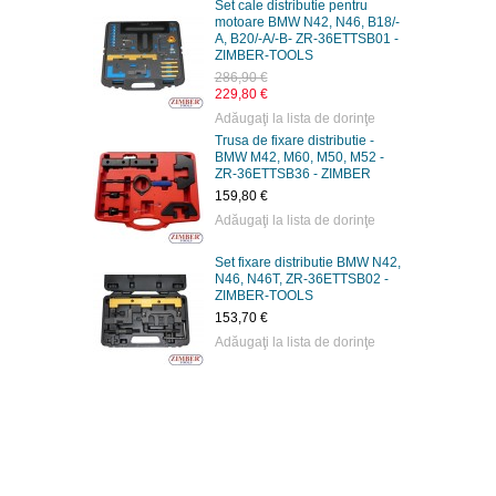
Set cale distributie pentru
motoare BMW N42, N46, B18/-
A, B20/-A/-B- ZR-36ETTSB01 -
ZIMBER-TOOLS
286,90 €
229,80 €
Adăugaţi la lista de dorinţe
Trusa de fixare distributie -
BMW M42, M60, M50, M52 -
ZR-36ETTSB36 - ZIMBER
159,80 €
Adăugaţi la lista de dorinţe
Set fixare distributie BMW N42,
N46, N46T, ZR-36ETTSB02 -
ZIMBER-TOOLS
153,70 €
Adăugaţi la lista de dorinţe