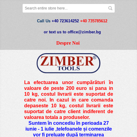
Call Us
+40 723614252
+40 735785612
or text us to office@zimber.bg
Despre Noi
La efectuarea unor cumpărături în
valoare de peste
200 euro si pana in
10 kg
, costul livrarii este suportat de
catre noi. In cazul in care comanda
depaseste 10 kg, costul livrarii este
suportat de catre client indiferent de
valoarea totala a produselor.
Suntem în concediu în perioada 27
iunie - 1 iulie ,telefoanele și comenzile
vor fi preluate după terminarea