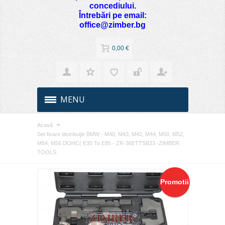
concediului.
Întrebări pe email:
office@zimber.bg
0,00 €
MENU
Acasă
Set fixare distribuţie BMW - M40, M43, M42, M44, M50, M52,
M54, M56 DOHC( E30 To E85 - ZR-36ETTSB33 -ZIMBER
TOOLS.
Promotii