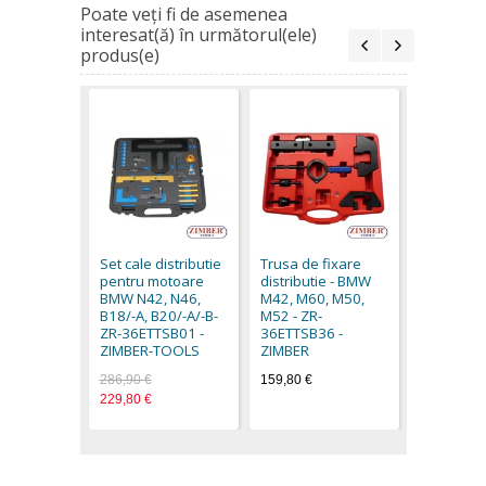
Poate veţi fi de asemenea
interesat(ă) în următorul(ele)
produs(e)
Set fixare
distribut
N42, N46,
Set cale distributie
Trusa de fixare
ZR-36ETT
pentru motoare
distributie - BMW
ZIMBER-
BMW N42, N46,
M42, M60, M50,
153,70 €
B18/-A, B20/-A/-B-
M52 - ZR-
ZR-36ETTSB01 -
36ETTSB36 -
ZIMBER-TOOLS
ZIMBER
286,90 €
159,80 €
229,80 €