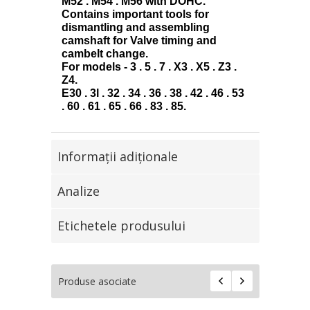
M52 . M54 . M56 with DOHC.
Contains important tools for
dismantling and assembling
camshaft for Valve timing and
cambelt change.
For models - 3 . 5 . 7 . X3 . X5 . Z3 .
Z4.
E30 . 3l . 32 . 34 . 36 . 38 . 42 . 46 . 53
. 60 . 61 . 65 . 66 . 83 . 85.
Informaţii adiţionale
Analize
Etichetele produsului
Produse asociate