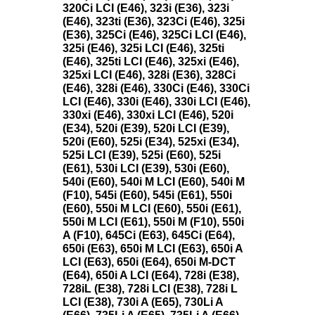
320Ci LCI (E46), 323i (E36), 323i
(E46), 323ti (E36), 323Ci (E46), 325i
(E36), 325Ci (E46), 325Ci LCI (E46),
325i (E46), 325i LCI (E46), 325ti
(E46), 325ti LCI (E46), 325xi (E46),
325xi LCI (E46), 328i (E36), 328Ci
(E46), 328i (E46), 330Ci (E46), 330Ci
LCI (E46), 330i (E46), 330i LCI (E46),
330xi (E46), 330xi LCI (E46), 520i
(E34), 520i (E39), 520i LCI (E39),
520i (E60), 525i (E34), 525xi (E34),
525i LCI (E39), 525i (E60), 525i
(E61), 530i LCI (E39), 530i (E60),
540i (E60), 540i M LCI (E60), 540i M
(F10), 545i (E60), 545i (E61), 550i
(E60), 550i M LCI (E60), 550i (E61),
550i M LCI (E61), 550i M (F10), 550i
A (F10), 645Ci (E63), 645Ci (E64),
650i (E63), 650i M LCI (E63), 650i A
LCI (E63), 650i (E64), 650i M-DCT
(E64), 650i A LCI (E64), 728i (E38),
728iL (E38), 728i LCI (E38), 728i L
LCI (E38), 730i A (E65), 730Li A