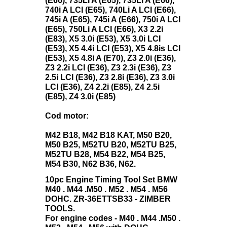
(E66), 735Li A (E65), 735Li A (E66),
740i A LCI (E65), 740Li A LCI (E66),
745i A (E65), 745i A (E66), 750i A LCI
(E65), 750Li A LCI (E66), X3 2.2i
(E83), X5 3.0i (E53), X5 3.0i LCI
(E53), X5 4.4i LCI (E53), X5 4.8is LCI
(E53), X5 4.8i A (E70), Z3 2.0i (E36),
Z3 2.2i LCI (E36), Z3 2.3i (E36), Z3
2.5i LCI (E36), Z3 2.8i (E36), Z3 3.0i
LCI (E36), Z4 2.2i (E85), Z4 2.5i
(E85), Z4 3.0i (E85)
Cod motor:
M42 B18, M42 B18 KAT, M50 B20,
M50 B25, M52TU B20, M52TU B25,
M52TU B28, M54 B22, M54 B25,
M54 B30, N62 B36, N62.
10pc Engine Timing Tool Set BMW
M40 . M44 .M50 . M52 . M54 . M56
DOHC. ZR-36ETTSB33 - ZIMBER
TOOLS.
For engine codes - M40 . M44 .M50 .