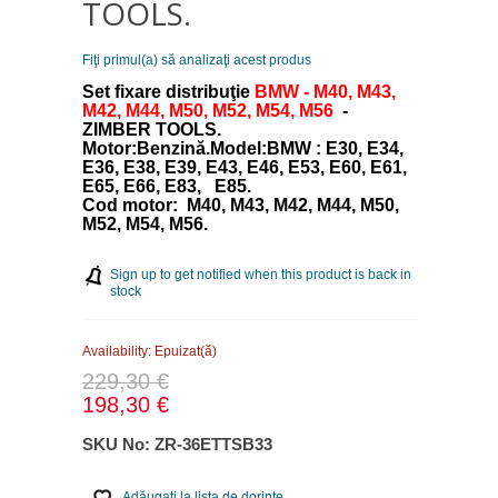
TOOLS.
Fiţi primul(a) să analizaţi acest produs
Set fixare distribuţie
BMW - M40, M43,
M42, M44, M50, M52, M54, M56
-
ZIMBER TOOLS.
Motor:Benzină.Model:BMW : E30, E34,
E36, E38, E39, E43, E46, E53, E60, E61,
E65, E66, E83, E85.
Cod motor: M40, M43, M42, M44, M50,
M52, M54, M56.
Sign up to get notified when this product is back in
stock
Availability:
Epuizat(ă)
229,30 €
198,30 €
SKU No:
ZR-36ETTSB33
Adăugaţi la lista de dorinţe