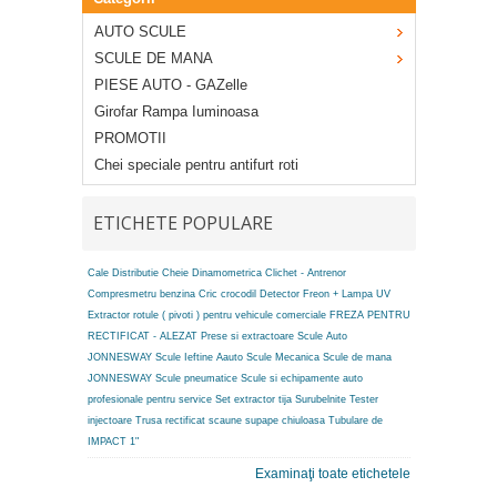
AUTO SCULE
SCULE DE MANA
PIESE AUTO - GAZelle
Girofar Rampa Iuminoasa
PROMOTII
Chei speciale pentru antifurt roti
ETICHETE POPULARE
Cale Distributie
Cheie Dinamometrica
Clichet - Antrenor
Compresmetru benzina
Cric crocodil
Detector Freon + Lampa UV
Extractor rotule ( pivoti ) pentru vehicule comerciale
FREZA PENTRU
RECTIFICAT - ALEZAT
Prese si extractoare
Scule Auto
JONNESWAY
Scule Ieftine Aauto
Scule Mecanica
Scule de mana
JONNESWAY
Scule pneumatice
Scule si echipamente auto
profesionale pentru service
Set extractor tija
Surubelnite
Tester
injectoare
Trusa rectificat scaune supape chiuloasa
Tubulare de
IMPACT 1"
Examinaţi toate etichetele