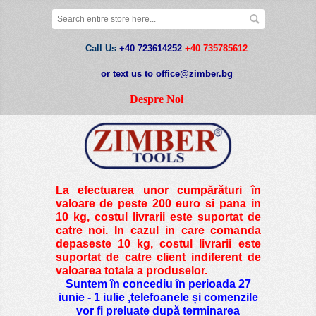
Call Us
+40 723614252
+40 735785612
or text us to office@zimber.bg
Despre Noi
La efectuarea unor cumpărături în
valoare de peste
200 euro si pana in
10 kg
, costul livrarii este suportat de
catre noi. In cazul in care comanda
depaseste 10 kg, costul livrarii este
suportat de catre client indiferent de
valoarea totala a produselor.
Suntem în concediu în perioada 27
iunie - 1 iulie ,telefoanele și comenzile
vor fi preluate după terminarea