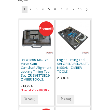
Pagina:
1
2
3
4
5
6
7
8
9
10
Promotii
BMW-M60-M62-V8-
Engine Timing Tool
Valve-Cam-
Set OPEL \ RENAULT \
Camshaft-Alignment-
NISSAN - ZIMBER -
Locking-Timing-Tool-
TOOLS
Set , ZR-36ETTSB29 -
214,80 €
ZIMBER TOOLS.
214,70 €
Special Price
89,90 €
În căruţ
În căruţ