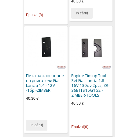
40,30 €
În căruţ
Epuizat(ă)
Пета за зацепване
Engine Timing Tool
на двигатели Fiat -
Set Fiat Lancia 1.8
Lancia 1.4 - 12V
16V 130c.v 2pcs, ZR-
-1бр.-ZIMBER
36ETTS15G1G2 -
ZIMBER-TOOLS
40,30 €
40,30 €
În căruţ
Epuizat(ă)