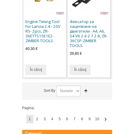
Engine Timing Tool
Фиксатор за
For Lancia 2.4 - 20V
зацепване на
R5- 2pcs, ZR-
двигатели - A4, A6,
36ETTS15E1E2 -
S4 V6 2.4 2.7 2.8, ZR-
ZIMBER-TOOLS.
36CSP-ZIMBER
TOOLS.
40,30 €
39,80 €
În căruţ
În căruţ
Sort By
Pagina:
1
2
3
4
5
6
7
8
9
10
Categorii