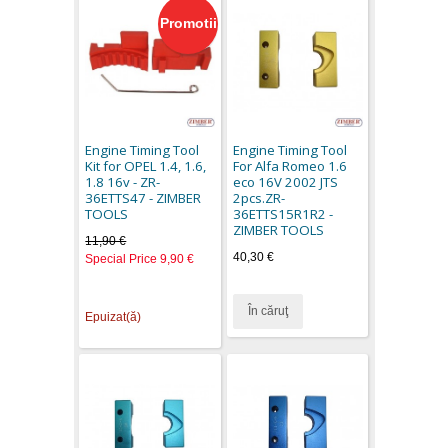
Promotii
Engine Timing Tool
Engine Timing Tool
Kit for OPEL 1.4, 1.6,
For Alfa Romeo 1.6
1.8 16v - ZR-
eco 16V 2002 JTS
36ETTS47 - ZIMBER
2pcs.ZR-
TOOLS
36ETTS15R1R2 -
ZIMBER TOOLS
11,90 €
40,30 €
Special Price
9,90 €
În căruţ
Epuizat(ă)