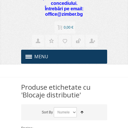
concediului.
Întrebări pe email:
office@zimber.bg
0,00 €
MENU
Produse etichetate cu
'Blocaje distributie'
Sort By