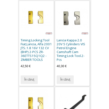
Timing Locking Tool
Lancia Kappa 2.0
Fiat,Lancia, Alfa 2001
20V 5 Cylinders VIS
JTS.:1.8 16V 132 CV
Petrol Engine
(BHP) 2-PCS ZR-
Camshaft Cam
36ETTS15Q1Q2 -
Timing Lock Tool.2-
ZIMBER TOOLS
Pcs
42,50 €
40,30 €
În căruţ
În căruţ