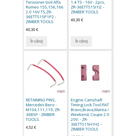
Tensioner tool Alfa
1.4 TS - 16V - 2pcs,
Romeo 155,156,166
ZR-36ETTS15I1I2 -
2.0 16V TS,ZR-
ZIMBER TOOLS
36ETTS15P1P2 -
40,30 €
ZIMBER TOOLS
40,30 €
În căruţ
În căruţ
RETAINING PINS,
Engine Camshaft
Mercedes Benz -
Timing Lock Tool FIAT
M104,111,119, ZR-
Bravo,Brava,Marea /
36BSP - ZIMBER
Weekend, Coupe 2.0
TOOLS.
20V. - ZR-
36ETTS15H1H2 -
4,52 €
ZIMBER TOOLS