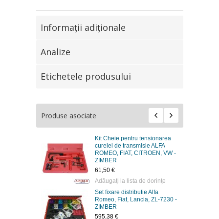
Informaţii adiţionale
Analize
Etichetele produsului
Produse asociate
Kit Cheie pentru tensionarea
curelei de transmisie ALFA
ROMEO, FIAT, CITROEN, VW -
ZIMBER
61,50 €
Adăugaţi la lista de dorinţe
Set fixare distributie Alfa
Romeo, Fiat, Lancia, ZL-7230 -
ZIMBER
595,38 €