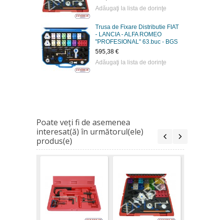
Adăugaţi la lista de dorinţe
Trusa de Fixare Distributie FIAT
- LANCIA - ALFA ROMEO
"PROFESIONAL" 63.buc - BGS
595,38 €
Adăugaţi la lista de dorinţe
Poate veţi fi de asemenea
interesat(ă) în următorul(ele)
produs(e)
Trusa de 
Distributie