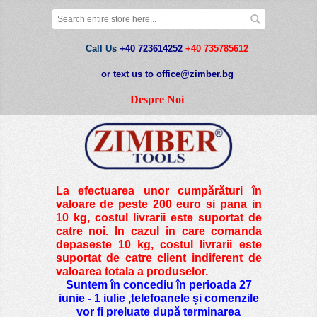
Call Us
+40 723614252
+40 735785612
or text us to office@zimber.bg
Despre Noi
La efectuarea unor cumpărături în
valoare de peste
200 euro si pana in
10 kg
, costul livrarii este suportat de
catre noi. In cazul in care comanda
depaseste 10 kg, costul livrarii este
suportat de catre client indiferent de
valoarea totala a produselor.
Suntem în concediu în perioada 27
iunie - 1 iulie ,telefoanele și comenzile
vor fi preluate după terminarea