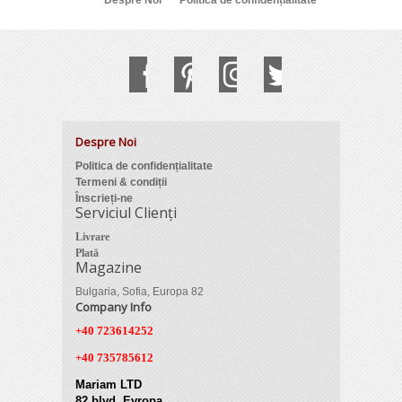
Despre Noi
Politica de confidențialitate
Despre Noi
Politica de confidențialitate
Termeni & condiții
Înscrieți-ne
Serviciul Clienți
Livrare
Plată
Magazine
Bulgaria, Sofia, Europa 82
Company Info
+40 723614252
+40 735785612
Mariam LTD
82 blvd. Evropa