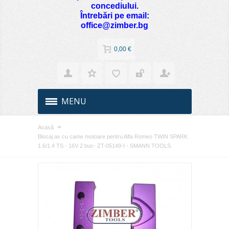
concediului.
Întrebări pe email:
office@zimber.bg
0,00 €
MENU
Acasă
Blocaj ax cu came motoare pentru Alfa Romeo TWIN SPARK
1.6/1.4 TS - 16V 2 buc- ZT-05149-I - SMANN TOOLS.