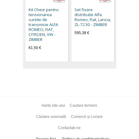
LANCIA - 
Kit Cheie pentru
Set fixare
ROMEO
tensionarea
distributie Alfa
"PROFESI
curelei de
Romeo, Fiat, Lancia,
63.buc - 
transmisie ALFA
ZL-7230 - ZIMBER
595,38 €
ROMEO, FIAT,
595,38 €
CITROEN, VW -
ZIMBER
61,50 €
Harta site-ului
Cautare termeni
Căutare avansată
Comenzi și Livrare
Contactați-ne