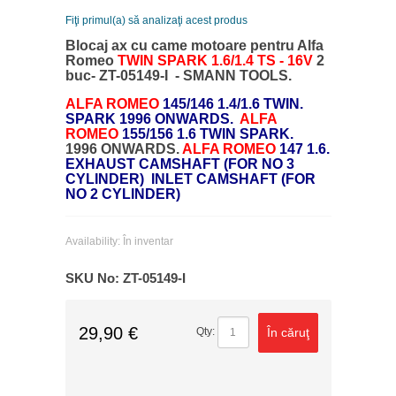
Fiţi primul(a) să analizaţi acest produs
Blocaj ax cu came motoare pentru Alfa
Romeo
TWIN SPARK 1.6/1.4 TS - 16V
2
buc- ZT-05149-I - SMANN TOOLS.
ALFA ROMEO
145/146 1.4/1.6 TWIN.
SPARK 1996 ONWARDS.
ALFA
ROMEO
155/156 1.6 TWIN SPARK.
1996 ONWARDS.
ALFA ROMEO
147 1.6.
EXHAUST CAMSHAFT (FOR NO 3
CYLINDER)
INLET CAMSHAFT (FOR
NO 2 CYLINDER)
Availability:
În inventar
SKU No:
ZT-05149-I
29,90 €
În căruţ
Qty: