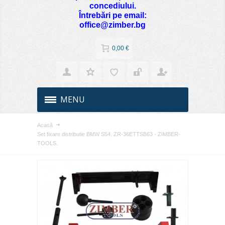
concediului.
Întrebări pe email:
office@zimber.bg
0,00 €
MENU
Acasă
Set fixare distributie BMW S54, ZR-36ETTSB63 - ZIMBER-
TOOLS.