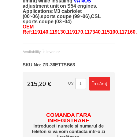
timing while installing
VANOS
adjustment unit on S54 engines.
Applications:M3 cabriolet
(00~06),sports coupe (99~06),CSL
sports coupe (03~04)
OEM
Ref:119140,119130,119170,117340,115100,117160
Availability:
În inventar
SKU No:
ZR-36ETTSB63
215,20 €
În căruţ
Qty:
COMANDA FARA
INREGISTRARE
Introduceti numele si numarul de
telefon si va vom contacta intr-o zi
lucrătoare.