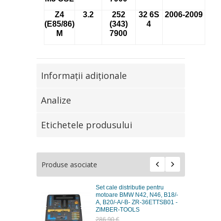
Z4
3.2
252
32 6S
2006-2009
(E85/86)
(343)
4
M
7900
Informaţii adiţionale
Analize
Etichetele produsului
Produse asociate
Set cale distributie pentru
motoare BMW N42, N46, B18/-
A, B20/-A/-B- ZR-36ETTSB01 -
ZIMBER-TOOLS
286,90 €