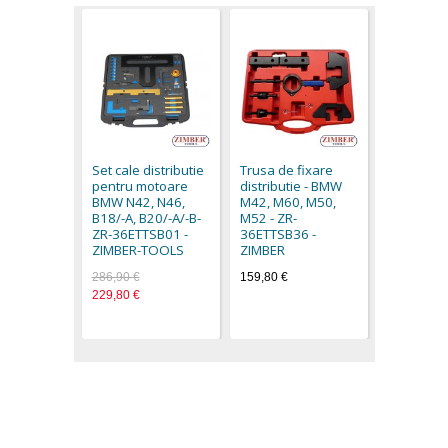
Set fixare
distribut
N42, N46,
Set cale distributie
Trusa de fixare
ZR-36ETT
pentru motoare
distributie - BMW
ZIMBER-
BMW N42, N46,
M42, M60, M50,
153,70 €
B18/-A, B20/-A/-B-
M52 - ZR-
ZR-36ETTSB01 -
36ETTSB36 -
ZIMBER-TOOLS
ZIMBER
286,90 €
159,80 €
229,80 €