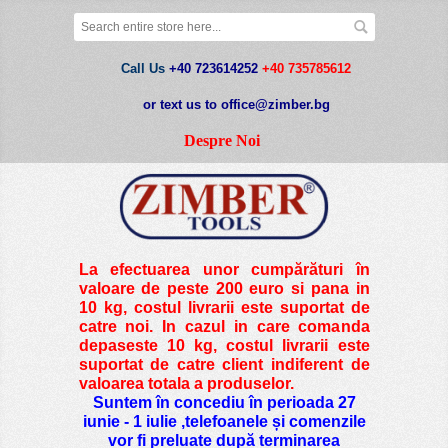
Call Us
+40 723614252
+40 735785612
or text us to office@zimber.bg
Despre Noi
La efectuarea unor cumpărături în
valoare de peste
200 euro si pana in
10 kg
, costul livrarii este suportat de
catre noi. In cazul in care comanda
depaseste 10 kg, costul livrarii este
suportat de catre client indiferent de
valoarea totala a produselor.
Suntem în concediu în perioada 27
iunie - 1 iulie ,telefoanele și comenzile
vor fi preluate după terminarea