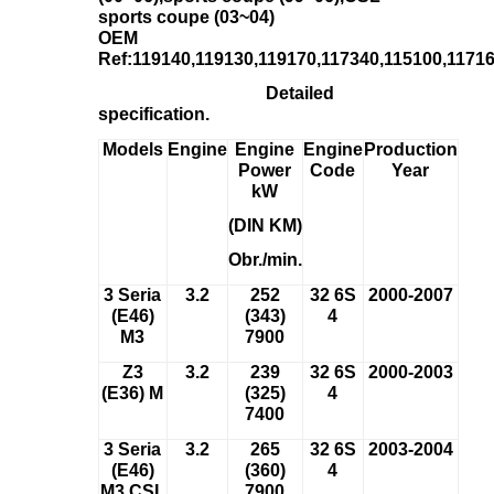
sports coupe (03~04)
OEM
Ref:119140,119130,119170,117340,115100,11716
Detailed
specification.
Models
Engine
Engine
Engine
Production
Power
Code
Year
kW
(DIN KM)
Obr./min.
3 Seria
3.2
252
32 6S
2000-2007
(E46)
(343)
4
M3
7900
Z3
3.2
239
32 6S
2000-2003
(E36) M
(325)
4
7400
3 Seria
3.2
265
32 6S
2003-2004
(E46)
(360)
4
M3 CSL
7900