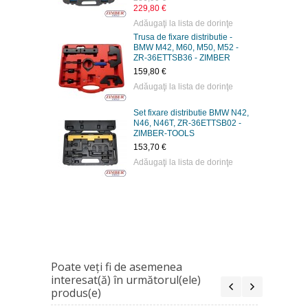
229,80 €
Adăugaţi la lista de dorinţe
Trusa de fixare distributie -
BMW M42, M60, M50, M52 -
ZR-36ETTSB36 - ZIMBER
159,80 €
Adăugaţi la lista de dorinţe
Set fixare distributie BMW N42,
N46, N46T, ZR-36ETTSB02 -
ZIMBER-TOOLS
153,70 €
Adăugaţi la lista de dorinţe
Poate veţi fi de asemenea
interesat(ă) în următorul(ele)
produs(e)