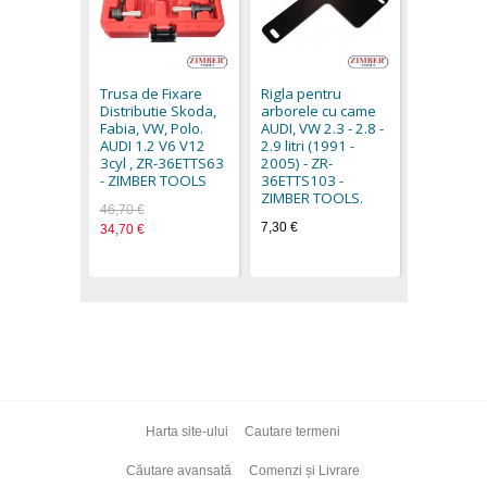
Trusa dist
motoare d
AUDI, VW,
Trusa de Fixare
Rigla pentru
- ZIMBER
Distributie Skoda,
arborele cu came
60,10 €
Fabia, VW, Polo.
AUDI, VW 2.3 - 2.8 -
AUDI 1.2 V6 V12
2.9 litri (1991 -
3cyl , ZR-36ETTS63
2005) - ZR-
- ZIMBER TOOLS
36ETTS103 -
ZIMBER TOOLS.
46,70 €
7,30 €
34,70 €
Harta site-ului
Cautare termeni
Căutare avansată
Comenzi și Livrare