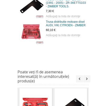
(1991 - 2005) - ZR-36ETTS103
- ZIMBER TOOLS.
7,30 €
Adăugaţi la lista de dorinţe
Trusa distributie motoare disel
AUDI, VW, CITROEN - ZIMBER
60,10 €
Adăugaţi la lista de dorinţe
Poate veţi fi de asemenea
interesat(ă) în următorul(ele)
produs(e)