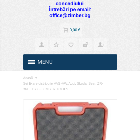
concediului.
Întrebări pe email:
office@zimber.bg
0,00 €
MENU
Acasă
Set fixare distributie VAG-VW, Audi, Skoda, Seat, ZR-
36ETTS65 - ZIMBER TOOLS.