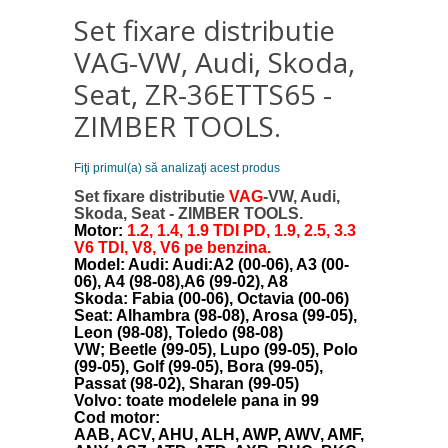
Set fixare distributie
VAG-VW, Audi, Skoda,
Seat, ZR-36ETTS65 -
ZIMBER TOOLS.
Fiţi primul(a) să analizaţi acest produs
Set fixare distributie
VAG
-VW, Audi,
Skoda, Seat - ZIMBER TOOLS.
Motor:
1.2, 1.4, 1.9 TDI PD, 1.9, 2.5, 3.3
V6 TDI, V8, V6 pe benzina.
Model: Audi: Audi:A2 (00-06), A3 (00-
06), A4 (98-08),A6 (99-02), A8
Skoda: Fabia (00-06), Octavia (00-06)
Seat: Alhambra (98-08), Arosa (99-05),
Leon (98-08), Toledo (98-08)
VW; Beetle (99-05), Lupo (99-05), Polo
(99-05), Golf (99-05), Bora (99-05),
Passat (98-02), Sharan (99-05)
Volvo: toate modelele pana in 99
Cod motor:
AAB, ACV, AHU, ALH, AWP, AWV, AMF,