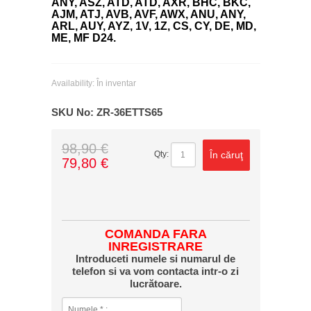
ANY, ASZ, ATD, ATD, AXR, BHC, BKC,
AJM, ATJ, AVB, AVF, AWX, ANU, ANY,
ARL, AUY, AYZ, 1V, 1Z, CS, CY, DE, MD,
ME, MF D24.
Availability:
În inventar
SKU No:
ZR-36ETTS65
98,90 €
În căruţ
Qty:
79,80 €
COMANDA FARA
INREGISTRARE
Introduceti numele si numarul de
telefon si va vom contacta intr-o zi
lucrătoare.