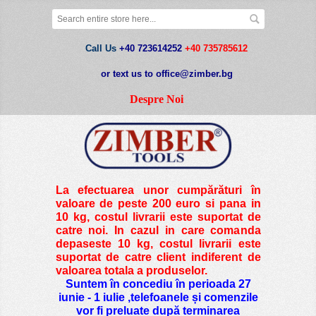
Call Us
+40 723614252
+40 735785612
or text us to office@zimber.bg
Despre Noi
La efectuarea unor cumpărături în
valoare de peste
200 euro si pana in
10 kg
, costul livrarii este suportat de
catre noi. In cazul in care comanda
depaseste 10 kg, costul livrarii este
suportat de catre client indiferent de
valoarea totala a produselor.
Suntem în concediu în perioada 27
iunie - 1 iulie ,telefoanele și comenzile
vor fi preluate după terminarea