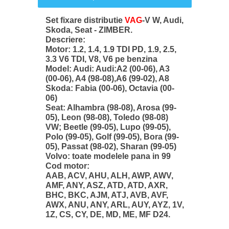
Set fixare distributie
VAG
-V W, Audi,
Skoda, Seat - ZIMBER.
Descriere:
Motor: 1.2, 1.4, 1.9 TDI PD, 1.9, 2.5,
3.3 V6 TDI, V8, V6 pe benzina
Model: Audi: Audi:A2 (00-06), A3
(00-06), A4 (98-08),A6 (99-02), A8
Skoda: Fabia (00-06), Octavia (00-
06)
Seat: Alhambra (98-08), Arosa (99-
05), Leon (98-08), Toledo (98-08)
VW; Beetle (99-05), Lupo (99-05),
Polo (99-05), Golf (99-05), Bora (99-
05), Passat (98-02), Sharan (99-05)
Volvo: toate modelele pana in 99
Cod motor:
AAB, ACV, AHU, ALH, AWP, AWV,
AMF, ANY, ASZ, ATD, ATD, AXR,
BHC, BKC, AJM, ATJ, AVB, AVF,
AWX, ANU, ANY, ARL, AUY, AYZ, 1V,
1Z, CS, CY, DE, MD, ME, MF D24.