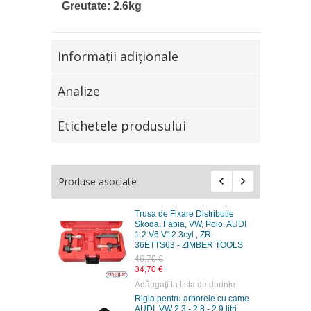
Greutate: 2.6kg
Informaţii adiţionale
Analize
Etichetele produsului
Produse asociate
Trusa de Fixare Distributie
Skoda, Fabia, VW, Polo. AUDI
1.2 V6 V12 3cyl , ZR-
36ETTS63 - ZIMBER TOOLS
46,70 €
34,70 €
Adăugaţi la lista de dorinţe
Rigla pentru arborele cu came
AUDI, VW 2.3 - 2.8 - 2.9 litri