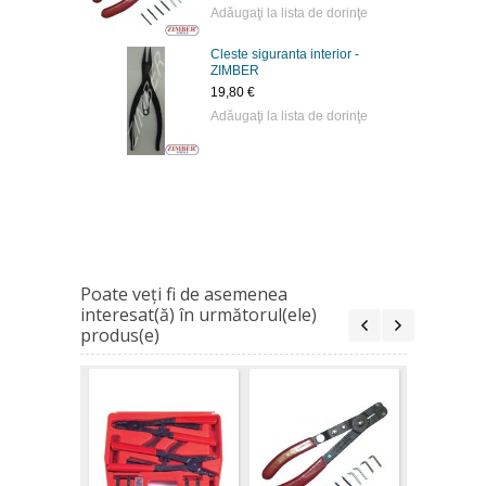
Adăugaţi la lista de dorinţe
Cleste siguranta interior -
ZIMBER
19,80 €
Adăugaţi la lista de dorinţe
Poate veţi fi de asemenea
interesat(ă) în următorul(ele)
produs(e)