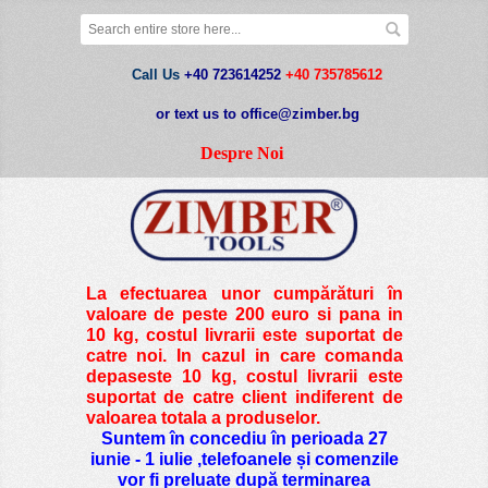
Call Us
+40 723614252
+40 735785612
or text us to office@zimber.bg
Despre Noi
La efectuarea unor cumpărături în
valoare de peste
200 euro si pana in
10 kg
, costul livrarii este suportat de
catre noi. In cazul in care comanda
depaseste 10 kg, costul livrarii este
suportat de catre client indiferent de
valoarea totala a produselor.
Suntem în concediu în perioada 27
iunie - 1 iulie ,telefoanele și comenzile
vor fi preluate după terminarea