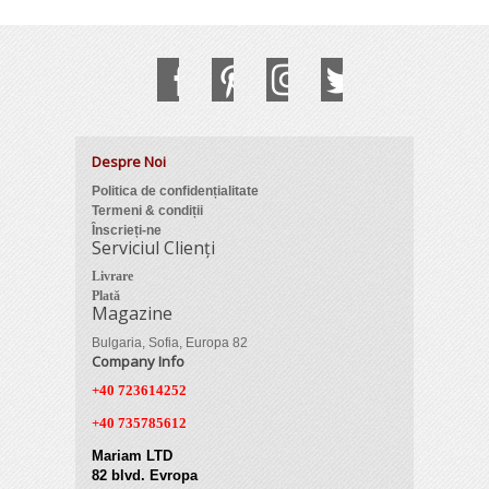
Despre Noi
Politica de confidențialitate
Termeni & condiții
Înscrieți-ne
Serviciul Clienți
Livrare
Plată
Magazine
Bulgaria, Sofia, Europa 82
Company Info
+40 723614252
+40 735785612
Mariam LTD
82 blvd. Evropa