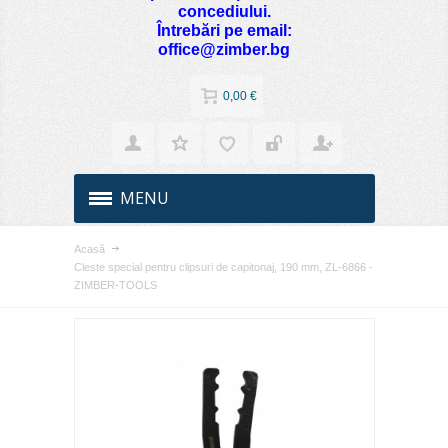
concediului.
Întrebări pe email:
office@zimber.bg
0,00 €
MENU
Acasă
Cleste special pentru clipsuri de capitonaj, 190 mm, ZL-6866 -
ZIMBER-TOOLS