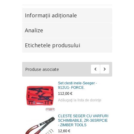
Informaţii adiţionale
Analize
Etichetele produsului
Produse asociate
Set clesti inele-Seeger -
912U1- FORCE.
112,00 €
Adăugaţi la lista de dorinţe
CLESTE SEGER CU VARFURI
SCHIMBABILE, ZR-36SRPCIE
- ZIMBER TOOLS
12,60 €