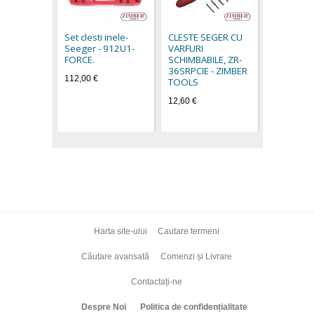
Cleste si
interior -
19,80 €
Set clesti inele-
CLESTE SEGER CU
Seeger - 912U1-
VARFURI
FORCE.
SCHIMBABILE, ZR-
36SRPCIE - ZIMBER
112,00 €
TOOLS
12,60 €
Harta site-ului
Cautare termeni
Căutare avansată
Comenzi și Livrare
Contactați-ne
Despre Noi
Politica de confidențialitate