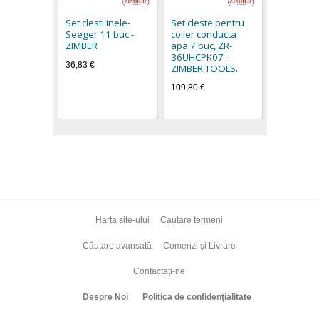
AUDI - FO
Set clesti inele-
Set cleste pentru
11,70 €
Seeger 11 buc -
colier conducta
ZIMBER
apa 7 buc, ZR-
36UHCPK07 -
36,83 €
ZIMBER TOOLS.
109,80 €
Harta site-ului
Cautare termeni
Căutare avansată
Comenzi și Livrare
Contactați-ne
Despre Noi
Politica de confidențialitate