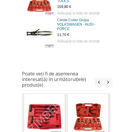
TOOLS.
109,80 €
Adăugaţi la lista de dorinţe
Cleste Colier Grupa
VOLKSWAGEN - AUDI -
FORCE
11,70 €
Adăugaţi la lista de dorinţe
Poate veţi fi de asemenea
interesat(ă) în următorul(ele)
produs(e)
Cleste Co
VOLKSWA