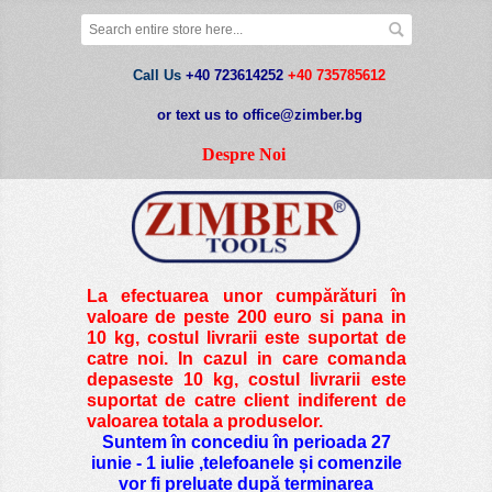
Call Us
+40 723614252
+40 735785612
or text us to office@zimber.bg
Despre Noi
La efectuarea unor cumpărături în
valoare de peste
200 euro si pana in
10 kg
, costul livrarii este suportat de
catre noi. In cazul in care comanda
depaseste 10 kg, costul livrarii este
suportat de catre client indiferent de
valoarea totala a produselor.
Suntem în concediu în perioada 27
iunie - 1 iulie ,telefoanele și comenzile
vor fi preluate după terminarea