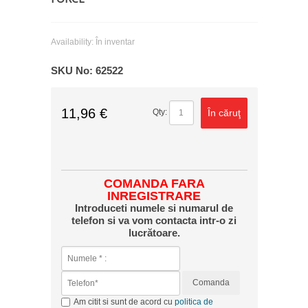
Availability:
În inventar
SKU No:
62522
11,96 €
În căruţ
Qty:
COMANDA FARA
INREGISTRARE
Introduceti numele si numarul de
telefon si va vom contacta intr-o zi
lucrătoare.
Comanda
Am citit si sunt de acord cu
politica de