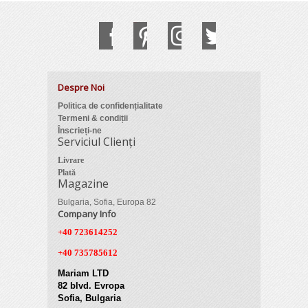
Despre Noi
Politica de confidențialitate
Termeni & condiții
Înscrieți-ne
Serviciul Clienți
Livrare
Plată
Magazine
Bulgaria, Sofia, Europa 82
Company Info
+40 723614252
+40 735785612
Mariam LTD
82 blvd. Evropa
Sofia, Bulgaria