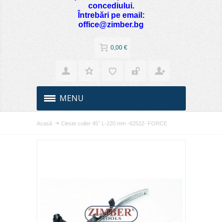
concediului.
Întrebări pe email:
office@zimber.bg
0,00 €
MENU
Acasă
Cleste colier 45° L-220.mm -62522- FORCE