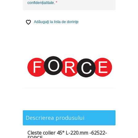
confidențialitate
.
Adăugaţi la lista de dorinţe
Descrierea produsului
Cleste colier 45° L-220.mm -62522-
FORCE