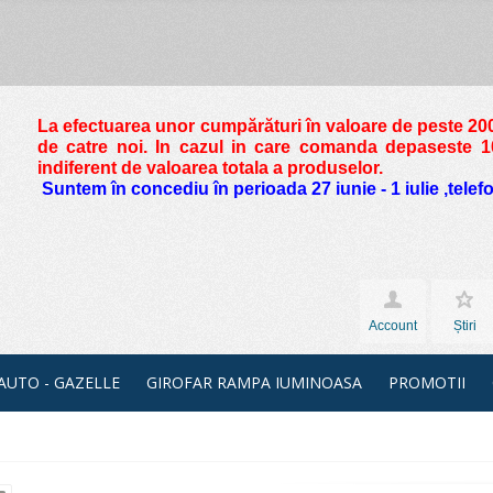
La efectuarea unor cumpărături în valoare de peste
200
de catre noi. In cazul in care comanda depaseste 10 
indiferent de valoarea totala a produselor.
Suntem în concediu în perioada 27 iunie - 1 iulie ,tele
Account
Știri
 AUTO - GAZELLE
GIROFAR RAMPA IUMINOASA
PROMOTII