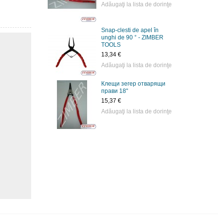
Adăugaţi la lista de dorinţe
Snap-clesti de apel în
unghi de 90 ° - ZIMBER
TOOLS
13,34 €
Adăugaţi la lista de dorinţe
Клещи зегер отварящи
прави 18"
15,37 €
Adăugaţi la lista de dorinţe