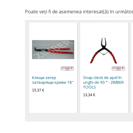
Poate veţi fi de asemenea interesat(ă) în următor
Клещи зегер
Snap-clesti de apel în
затварящи криви 18"
unghi de 90 ° - ZIMBER
TOOLS
15,37 €
13,34 €