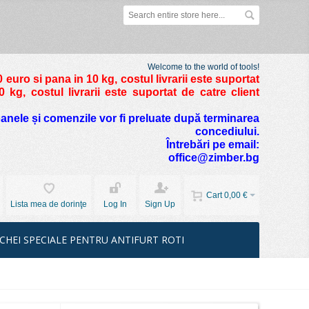
Welcome to the world of tools!
 euro si pana in 10 kg
, costul livrarii este suportat
kg, costul livrarii este suportat de catre client
foanele și comenzile vor fi preluate după terminarea
concediului.
Întrebări pe email:
office@zimber.bg
Cart
0,00 €
Lista mea de dorinţe
Log In
Sign Up
CHEI SPECIALE PENTRU ANTIFURT ROTI