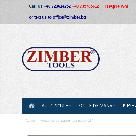
Despre Noi
Call Us
+40 723614252
+40 735785612
or text us to office@zimber.bg
AUTO SCULE
SCULE DE MANA
PIESE
Acasă
Клещи зегер затварящи прави 18"