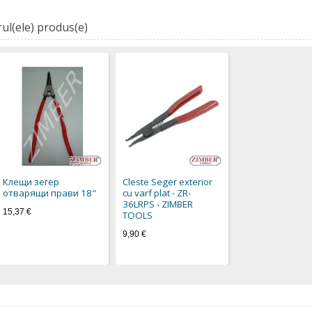
ul(ele) produs(e)
Клещи зегер
Cleste Seger exterior
отварящи прави 18"
cu varf plat - ZR-
36LRPS - ZIMBER
15,37 €
TOOLS
9,90 €