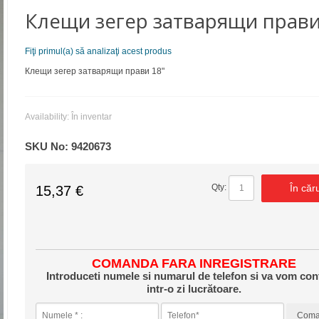
Клещи зегер затварящи прави
Fiţi primul(a) să analizaţi acest produs
Клещи зегер затварящи прави 18"
Availability:
În inventar
SKU No:
9420673
În căr
Qty:
15,37 €
COMANDA FARA INREGISTRARE
Introduceti numele si numarul de telefon si va vom con
intr-o zi lucrătoare.
Com