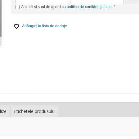
Am citit si sunt de acord cu
politica de confidențialitate
.
Adăugaţi la lista de dorinţe
lize
Etichetele produsului