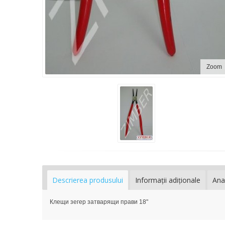
Zoom
Descrierea produsului
Informaţii adiţionale
Ana
Клещи зегер затварящи прави 18"