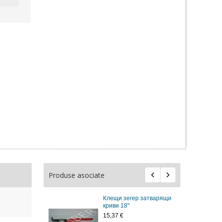
Produse asociate
Клещи зегер затварящи
криви 18"
15,37 €