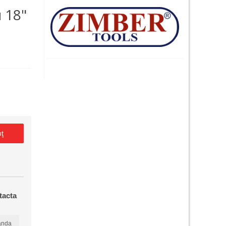
 18"
uţ
tacta
anda