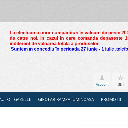
La efectuarea unor cumpărături în valoare de peste
200
de catre noi. In cazul in care comanda depaseste 10 
indiferent de valoarea totala a produselor.
Suntem în concediu în perioada 27 iunie - 1 iulie ,tele
Account
Știri
 AUTO - GAZELLE
GIROFAR RAMPA IUMINOASA
PROMOTII