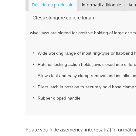
Descrierea produsului
Informaţii adiţionale
Ana
Clesti stringere coliere furtun.
wivel jaws are slotted for positive holding of large or s
Wide working range of most ring-type or flat-band
Ratchet locking action holds jaws closed in 5 differe
Allows fast and easy clamp removal and installatio
Pliers latch in position to securely hold hose cla
Rubber dipped handle
Poate veţi fi de asemenea interesat(ă) în următor