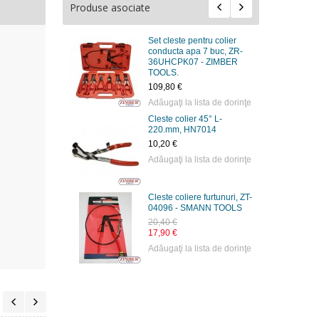
Produse asociate
Set cleste pentru colier
conducta apa 7 buc, ZR-
36UHCPK07 - ZIMBER
TOOLS.
109,80 €
Adăugaţi la lista de dorinţe
Cleste colier 45° L-
220.mm, HN7014
10,20 €
Adăugaţi la lista de dorinţe
Cleste coliere furtunuri, ZT-
04096 - SMANN TOOLS
20,40 €
17,90 €
Adăugaţi la lista de dorinţe