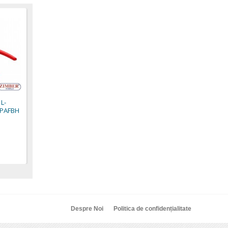
Cleste coliere furtunuri,
Cleste coliere
ZR-36HCF - ZIMBER
furtunuri,ZR-36HCR -
TOOLS
ZIMBER-TOOLS
32,22 €
27,60 €
 L-
CPAFBH
.
Despre Noi
Politica de confidențialitate