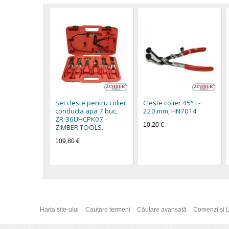
Set cleste pentru colier
Cleste colier 45° L-
conducta apa 7 buc,
220.mm, HN7014
ZR-36UHCPK07 -
10,20 €
ZIMBER TOOLS.
109,80 €
Harta site-ului
Cautare termeni
Căutare avansată
Comenzi și L