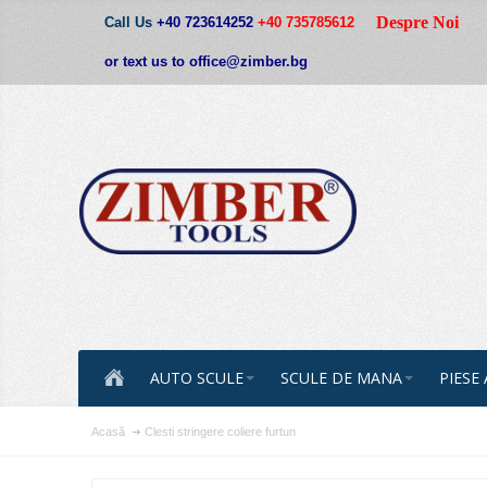
Despre Noi
Call Us
+40 723614252
+40 735785612
or text us to office@zimber.bg
AUTO SCULE
SCULE DE MANA
PIESE
Acasă
Clesti stringere coliere furtun