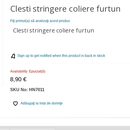
Clesti stringere coliere furtun
Fiţi primul(a) să analizaţi acest produs
Clesti stringere coliere furtun
Sign up to get notified when this product is back in stock
Availability:
Epuizat(ă)
8,90 €
SKU No:
HN7011
Adăugaţi la lista de dorinţe