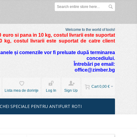
Welcome to the world of tools!
 euro si pana in 10 kg
, costul livrarii este suportat
kg, costul livrarii este suportat de catre client
foanele și comenzile vor fi preluate după terminarea
concediului.
Întrebări pe email:
office@zimber.bg
Cart
0,00 €
Lista mea de dorinţe
Log In
Sign Up
CHEI SPECIALE PENTRU ANTIFURT ROTI