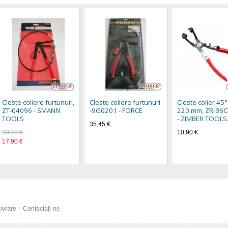
Cleste coliere furtunuri,
Cleste coliere furtunuri
Cleste colier 45°
ZT-04096 - SMANN
-9G0201 - FORCE
220.mm, ZR-36
TOOLS
- ZIMBER TOOLS
35,45 €
20,40 €
10,90 €
17,90 €
ivrare
Contactați-ne