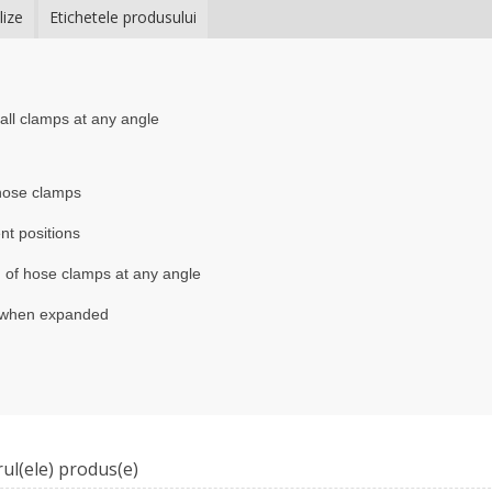
lize
Etichetele produsului
mall clamps at any angle
 hose clamps
nt positions
n of hose clamps at any angle
mp when expanded
ul(ele) produs(e)