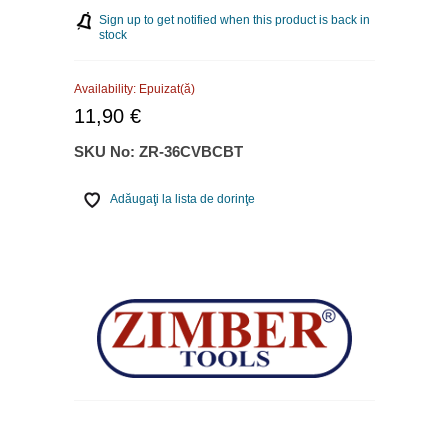
Sign up to get notified when this product is back in
stock
Availability:
Epuizat(ă)
11,90 €
SKU No:
ZR-36CVBCBT
Adăugaţi la lista de dorinţe