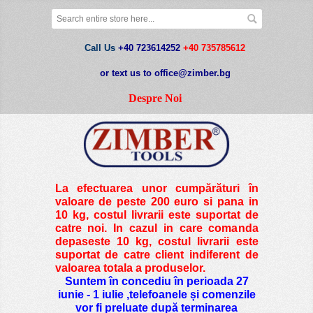
Call Us
+40 723614252
+40 735785612
or text us to office@zimber.bg
Despre Noi
La efectuarea unor cumpărături în
valoare de peste
200 euro si pana in
10 kg
, costul livrarii este suportat de
catre noi. In cazul in care comanda
depaseste 10 kg, costul livrarii este
suportat de catre client indiferent de
valoarea totala a produselor.
Suntem în concediu în perioada 27
iunie - 1 iulie ,telefoanele și comenzile
vor fi preluate după terminarea