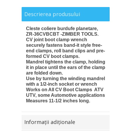
Descrierea produsului
Cleste coliere burdufe planetare,
ZR-36CVBCBT -ZIMBER TOOLS.
CV joint boot clamp wrench
securely fastens band-it style free-
end clamps, roll band clips and pre-
formed CV boot clamps.
Mandrel tightens the clamp, holding
it in place until the ears of the clamp
are folded down.
Use by turning the winding mandrel
with a 1/2-inch socket or wrench
Works on All CV Boot Clamps ATV
UTV, some Automotive applications
Measures 11-1/2 inches long.
Informaţii adiţionale