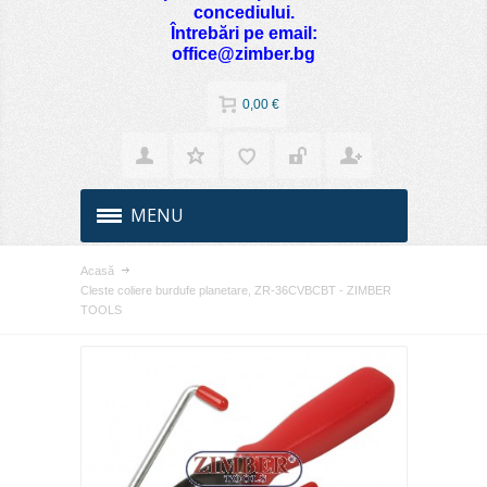
concediului.
Întrebări pe email:
office@zimber.bg
0,00 €
MENU
Acasă
Cleste coliere burdufe planetare, ZR-36CVBCBT - ZIMBER
TOOLS