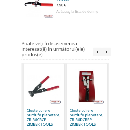
7,90 €
Adăugaţi la lista de dorinţe
Poate veţi fi de asemenea
interesat(ă) în următorul(ele)
produs(e)
Cleste col
burdufe p
ZL-6146 -
Cleste coliere
Cleste coliere
TOOLS.
burdufe planetare,
burdufe planetare,
7,90 €
ZR-36CBCP -
ZR-36DCBBP -
ZIMBER TOOLS
ZIMBER TOOLS