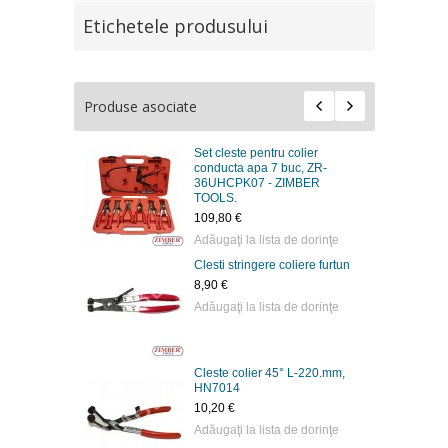
Etichetele produsului
Produse asociate
Set cleste pentru colier
conducta apa 7 buc, ZR-
36UHCPK07 - ZIMBER
TOOLS.
109,80 €
Adăugaţi la lista de dorinţe
Clesti stringere coliere furtun
8,90 €
Adăugaţi la lista de dorinţe
Cleste colier 45° L-220.mm,
HN7014
10,20 €
Adăugaţi la lista de dorinţe