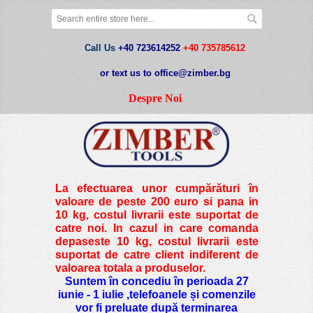
Call Us
+40 723614252
+40 735785612
or text us to office@zimber.bg
Despre Noi
La efectuarea unor cumpărături în
valoare de peste
200 euro si pana in
10 kg
, costul livrarii este suportat de
catre noi. In cazul in care comanda
depaseste 10 kg, costul livrarii este
suportat de catre client indiferent de
valoarea totala a produselor.
Suntem în concediu în perioada 27
iunie - 1 iulie ,telefoanele și comenzile
vor fi preluate după terminarea