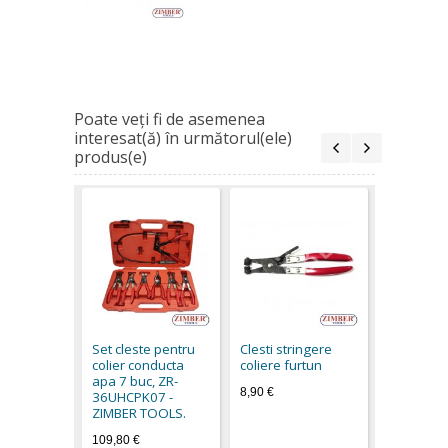
Poate veţi fi de asemenea
interesat(ă) în următorul(ele)
produs(e)
Cleste col
220.mm, 
10,20 €
Set cleste pentru
Clesti stringere
colier conducta
coliere furtun
apa 7 buc, ZR-
8,90 €
36UHCPK07 -
ZIMBER TOOLS.
109,80 €