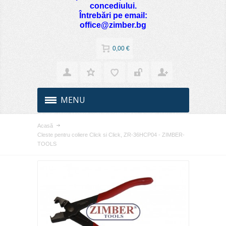
concediului.
Întrebări pe email:
office@zimber.bg
0,00 €
MENU
Acasă
Cleste pentru coliere Click si Click, ZR-36HCP04 - ZIMBER-
TOOLS