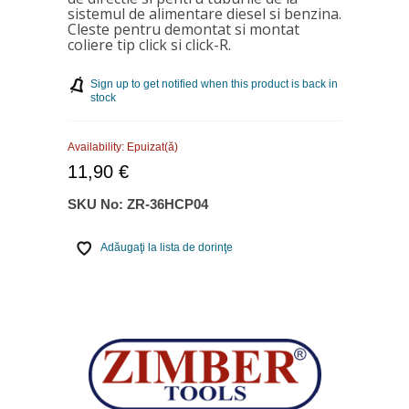
sistemul de alimentare diesel si benzina.
Cleste pentru demontat si montat
coliere tip click si click-R.
Sign up to get notified when this product is back in
stock
Availability:
Epuizat(ă)
11,90 €
SKU No:
ZR-36HCP04
Adăugaţi la lista de dorinţe