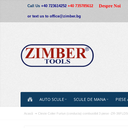
Despre Noi
Call Us
+40 723614252
+40 735785612
or text us to office@zimber.bg
AUTO SCULE
SCULE DE MANA
PIESE
Acasă
Cleste Colier Furtun (conducta) combustibil 3 piese -ZR-36F