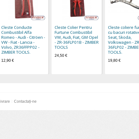
Cleste Conducte
Cleste Colier Pentru
Cleste coliere fu
Combustibil Alfa
Furtune Combustibil
cu bacuri rotativ
Romeo - Audi - Citröen -
VW, Audi, Fiat, GM Opel
Seat, Skoda,
VW - Fiat - Lancia -
- ZR-36FLP01B - ZIMBER
Volkswagen - ZR
Volvo, ZR36FFPP02 -
TOOLS
36FLP02 - ZIMB
ZIMBER TOOLS.
TOOLS.
24,50 €
12,90 €
19,80 €
ivrare
Contactați-ne