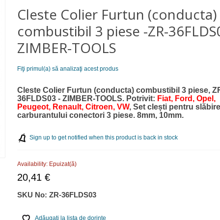
Cleste Colier Furtun (conducta)
combustibil 3 piese -ZR-36FLDS
ZIMBER-TOOLS
Fiţi primul(a) să analizaţi acest produs
Cleste Colier Furtun (conducta) combustibil 3 piese, Z
36FLDS03 - ZIMBER-TOOLS.
Potrivit:
Fiat, Ford, Opel,
Peugeot, Renault, Citroen, VW
, Set clești pentru slăbire
carburantului conectori 3 piese.
8mm, 10mm.
Sign up to get notified when this product is back in stock
Availability:
Epuizat(ă)
20,41 €
SKU No:
ZR-36FLDS03
Adăugaţi la lista de dorinţe