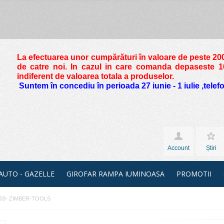
La efectuarea unor cumpărături în valoare de peste
200
de catre noi. In cazul in care comanda depaseste 10 
indiferent de valoarea totala a produselor.
Suntem în concediu în perioada 27 iunie - 1 iulie ,tele
Account
Știri
 AUTO - GAZELLE
GIROFAR RAMPA IUMINOASA
PROMOTII
LDS03- ZIMBER-TOOLS