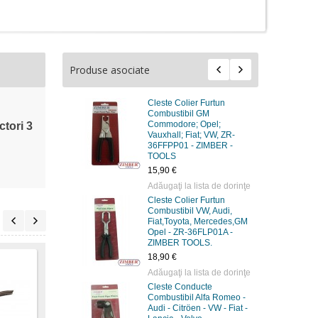
Produse asociate
Cleste Colier Furtun
Combustibil GM
Commodore; Opel;
ctori 3
Vauxhall; Fiat; VW, ZR-
36FFPP01 - ZIMBER -
TOOLS
15,90 €
Adăugaţi la lista de dorinţe
Cleste Colier Furtun
Combustibil VW, Audi,
Fiat,Toyota, Mercedes,GM
Opel - ZR-36FLP01A -
ZIMBER TOOLS.
18,90 €
Adăugaţi la lista de dorinţe
Cleste Conducte
Combustibil Alfa Romeo -
Audi - Citröen - VW - Fiat -