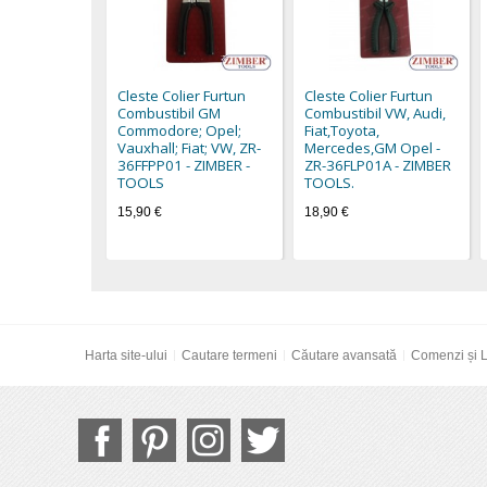
Cleste Colier Furtun
Cleste Colier Furtun
Combustibil GM
Combustibil VW, Audi,
Commodore; Opel;
Fiat,Toyota,
Vauxhall; Fiat; VW, ZR-
Mercedes,GM Opel -
36FFPP01 - ZIMBER -
ZR-36FLP01A - ZIMBER
TOOLS
TOOLS.
15,90 €
18,90 €
Harta site-ului
Cautare termeni
Căutare avansată
Comenzi și L