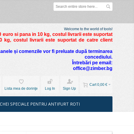
Welcome to the world of tools!
 euro si pana in 10 kg
, costul livrarii este suportat
kg, costul livrarii este suportat de catre client
foanele și comenzile vor fi preluate după terminarea
concediului.
Întrebări pe email:
office@zimber.bg
Cart
0,00 €
Lista mea de dorinţe
Log In
Sign Up
CHEI SPECIALE PENTRU ANTIFURT ROTI