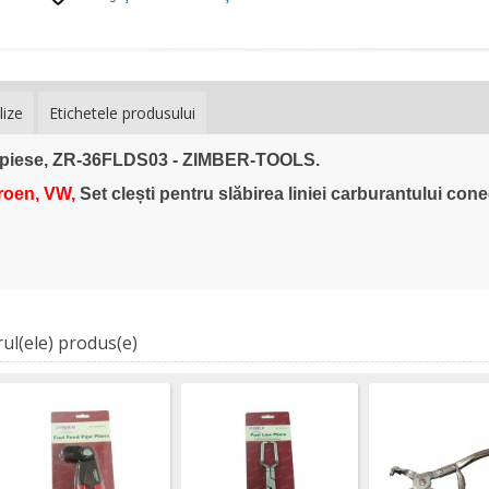
lize
Etichetele produsului
 3 piese, ZR-36FLDS03 - ZIMBER-TOOLS.
troen, VW,
Set clești pentru slăbirea liniei carburantului cone
ul(ele) produs(e)