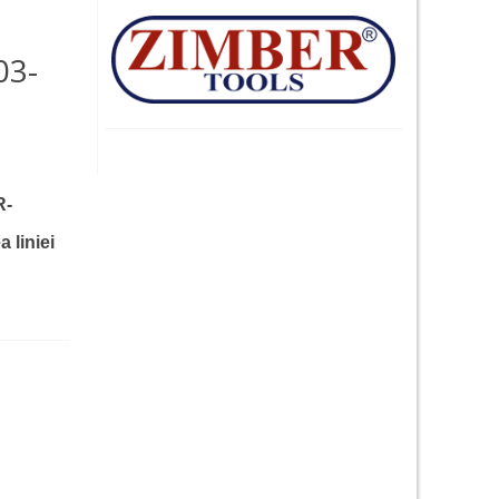
03-
R-
a liniei