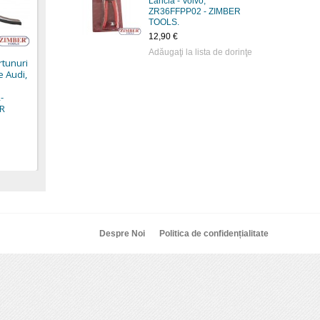
Lancia - Volvo,
Cleşte conductă de
ZR36FFPP02 - ZIMBER
combustibil 230 mm
TOOLS.
(8260) - BGS technic
12,90 €
Adăugaţi la lista de dorinţe
21,90 €
rtunuri
e Audi,
-
ER
Despre Noi
Politica de confidențialitate