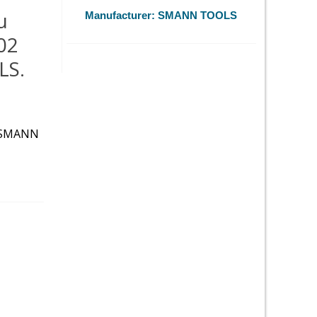
u
Manufacturer:
SMANN TOOLS
102
LS.
- SMANN