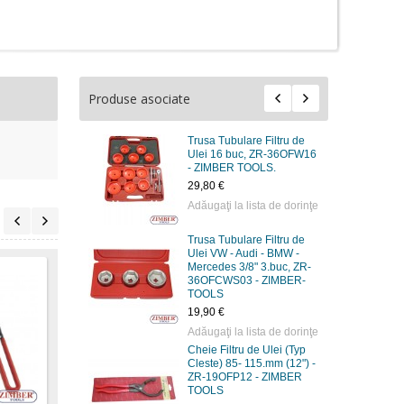
Produse asociate
Trusa Tubulare Filtru de
Ulei 16 buc, ZR-36OFW16
- ZIMBER TOOLS.
29,80 €
Adăugaţi la lista de dorinţe
Trusa Tubulare Filtru de
Ulei VW - Audi - BMW -
Mercedes 3/8" 3.buc, ZR-
36OFCWS03 - ZIMBER-
TOOLS
19,90 €
Adăugaţi la lista de dorinţe
Cheie Filtru de Ulei (Typ
Cheie filtru ulei 85mm
Cheie filtru ulei 95-
Cheie
Cleste) 85- 115.mm (12") -
-95mm 2-3/8"~2-7/8" -
110mm 2-3/8"~2-7/8" -
75мм
ZR-19OFP12 - ZIMBER
ZL-6078 - ZIMBER
ZIMBER
TOOLS
9,14 
TOOLS