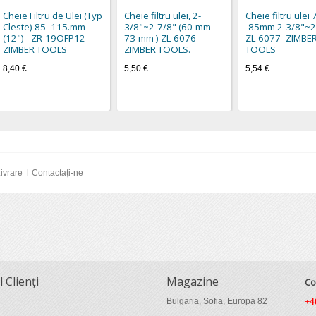
Cheie Filtru de Ulei (Typ
Cheie filtru ulei, 2-
Cheie filtru ule
Cleste) 85- 115.mm
3/8"~2-7/8" (60-mm-
-85mm 2-3/8"~2
(12") - ZR-19OFP12 -
73-mm ) ZL-6076 -
ZL-6077- ZIMBE
ZIMBER TOOLS
ZIMBER TOOLS.
TOOLS
8,40 €
5,50 €
5,54 €
ivrare
Contactați-ne
l Clienți
Magazine
Co
Bulgaria, Sofia, Europa 82
+4