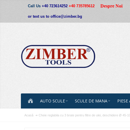
Despre Noi
Call Us
+40 723614252
+40 735785612
or text us to office@zimber.bg
AUTO SCULE
SCULE DE MANA
PIESE
Acasă
Cheie reglabila cu 3 brate pentru filtre de ulei, deschidere 