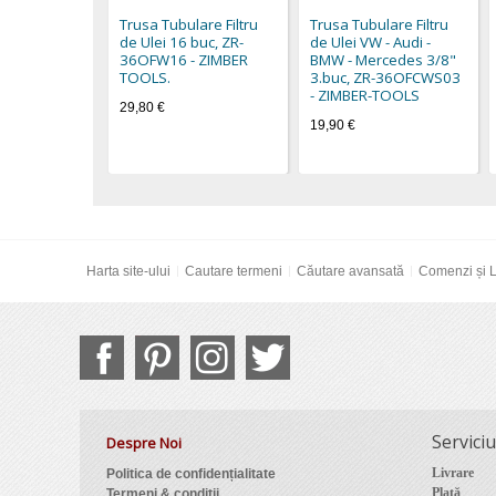
Trusa Tubulare Filtru
Trusa Tubulare Filtru
de Ulei 16 buc, ZR-
de Ulei VW - Audi -
36OFW16 - ZIMBER
BMW - Mercedes 3/8"
TOOLS.
3.buc, ZR-36OFCWS03
- ZIMBER-TOOLS
29,80 €
19,90 €
Harta site-ului
Cautare termeni
Căutare avansată
Comenzi și L
Serviciu
Despre Noi
Livrare
Politica de confidențialitate
Plată
Termeni & condiții