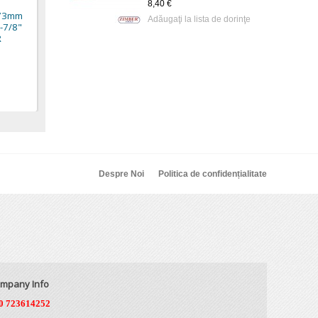
8,40 €
5,82 €
i 73mm
5,54 €
Adăugaţi la lista de dorinţe
-7/8"
R
Despre Noi
Politica de confidențialitate
mpany Info
0 723614252