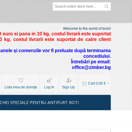
Welcome to the world of tools!
 euro si pana in 10 kg
, costul livrarii este suportat
kg, costul livrarii este suportat de catre client
foanele și comenzile vor fi preluate după terminarea
concediului.
Întrebări pe email:
office@zimber.bg
Cart
0,00 €
Lista mea de dorinţe
Log In
Sign Up
CHEI SPECIALE PENTRU ANTIFURT ROTI