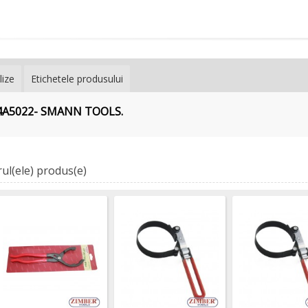
lize
Etichetele produsului
T-04A5022- SMANN TOOLS.
ul(ele) produs(e)