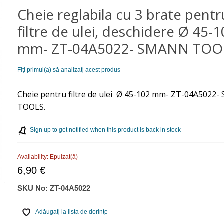
Cheie reglabila cu 3 brate pentr
filtre de ulei, deschidere Ø 45-
mm- ZT-04A5022- SMANN TOO
Fiţi primul(a) să analizaţi acest produs
Cheie pentru filtre de ulei Ø 45-102 mm- ZT-04A5022
TOOLS.
Sign up to get notified when this product is back in stock
Availability:
Epuizat(ă)
6,90 €
SKU No:
ZT-04A5022
Adăugaţi la lista de dorinţe