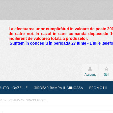
La efectuarea unor cumpărături în valoare de peste
200
de catre noi. In cazul in care comanda depaseste 10 
indiferent de valoarea totala a produselor.
Suntem în concediu în perioada 27 iunie - 1 iulie ,tele
Account
Știri
 AUTO - GAZELLE
GIROFAR RAMPA IUMINOASA
PROMOTII
Ø 45-102 mm- ZT-04A5022- SMANN TOOLS.