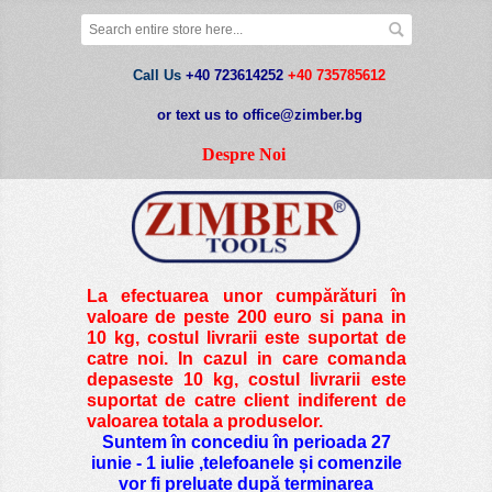
Call Us
+40 723614252
+40 735785612
or text us to office@zimber.bg
Despre Noi
La efectuarea unor cumpărături în
valoare de peste
200 euro si pana in
10 kg
, costul livrarii este suportat de
catre noi. In cazul in care comanda
depaseste 10 kg, costul livrarii este
suportat de catre client indiferent de
valoarea totala a produselor.
Suntem în concediu în perioada 27
iunie - 1 iulie ,telefoanele și comenzile
vor fi preluate după terminarea