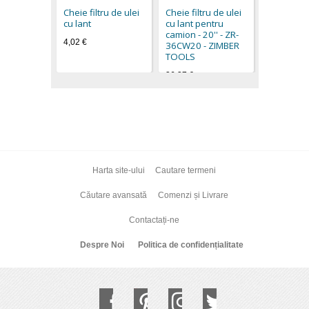
camion -
Cheie filtru de ulei
Cheie filtru de ulei
12''300m
cu lant
cu lant pentru
ZIMBER 
camion - 20'' - ZR-
4,02 €
19,80 €
36CW20 - ZIMBER
TOOLS
36,37 €
Harta site-ului
Cautare termeni
Căutare avansată
Comenzi și Livrare
Contactați-ne
Despre Noi
Politica de confidențialitate