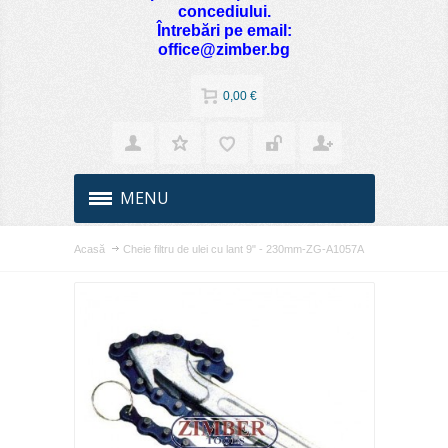
concediului.
Întrebări pe email:
office@zimber.bg
0,00 €
MENU
Acasă
Cheie filtru de ulei cu lant 9" - 230mm-ZG-A1057A