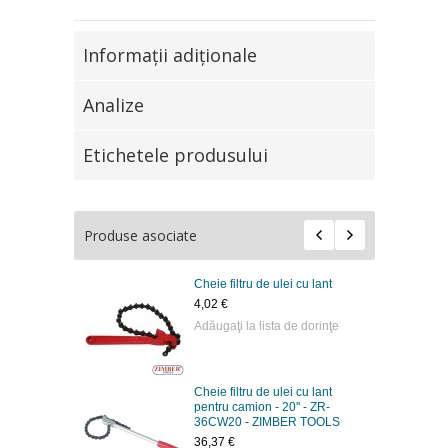
Informaţii adiţionale
Analize
Etichetele produsului
Produse asociate
Cheie filtru de ulei cu lant
4,02 €
Adăugaţi la lista de dorinţe
Cheie filtru de ulei cu lant
pentru camion - 20'' - ZR-
36CW20 - ZIMBER TOOLS
36,37 €