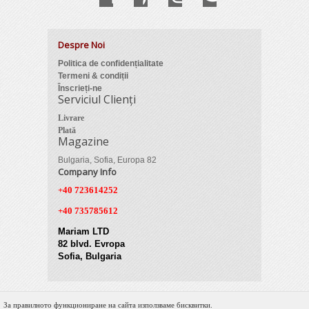
Despre Noi
Politica de confidențialitate
Termeni & condiții
Înscrieți-ne
Serviciul Clienți
Livrare
Plată
Magazine
Bulgaria, Sofia, Europa 82
Company Info
+40 723614252
+40 735785612
Mariam LTD
82 blvd. Evropa
Sofia, Bulgaria
За правилното функциониране на сайта използваме бисквитки.
© 2012 Zimber Tools. All Rights Reserved.