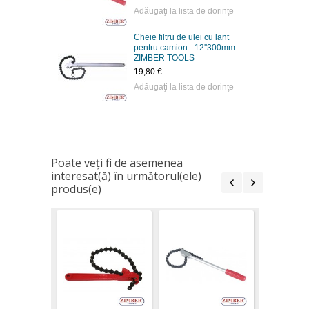
Adăugaţi la lista de dorinţe
Cheie filtru de ulei cu lant
pentru camion - 12''300mm -
ZIMBER TOOLS
19,80 €
Adăugaţi la lista de dorinţe
Poate veţi fi de asemenea
interesat(ă) în următorul(ele)
produs(e)
Cheie filtr
cu lant pe