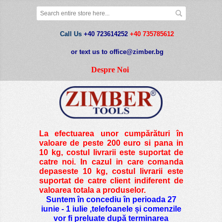
Call Us
+40 723614252
+40 735785612
or text us to office@zimber.bg
Despre Noi
La efectuarea unor cumpărături în
valoare de peste
200 euro si pana in
10 kg
, costul livrarii este suportat de
catre noi. In cazul in care comanda
depaseste 10 kg, costul livrarii este
suportat de catre client indiferent de
valoarea totala a produselor.
Suntem în concediu în perioada 27
iunie - 1 iulie ,telefoanele și comenzile
vor fi preluate după terminarea