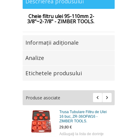
Descrierea produsului
Cheie filtru ulei 95-110mm 2-
3/8"~2-7/8" - ZIMBER TOOLS.
Informaţii adiţionale
Analize
Etichetele produsului
Produse asociate
Trusa Tubulare Filtru de Ulei
16 buc, ZR-36OFW16 -
ZIMBER TOOLS.
29,80 €
Adăugaţi la lista de dorinţe