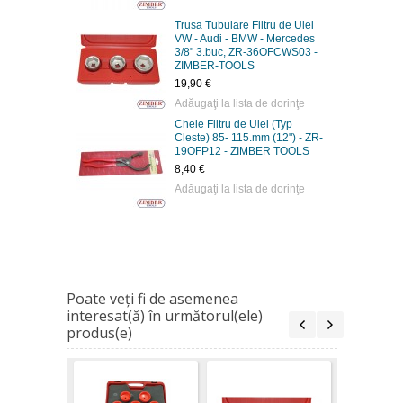
Trusa Tubulare Filtru de Ulei
VW - Audi - BMW - Mercedes
3/8" 3.buc, ZR-36OFCWS03 -
ZIMBER-TOOLS
19,90 €
Adăugaţi la lista de dorinţe
Cheie Filtru de Ulei (Typ
Cleste) 85- 115.mm (12") - ZR-
19OFP12 - ZIMBER TOOLS
8,40 €
Adăugaţi la lista de dorinţe
Poate veţi fi de asemenea
interesat(ă) în următorul(ele)
produs(e)