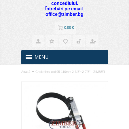
concediului.
Întrebări pe email:
office@zimber.bg
0,00 €
MENU
Acasă
Cheie filtru ulei 95-110mm 2-3/8"~2-7/8" - ZIMBER