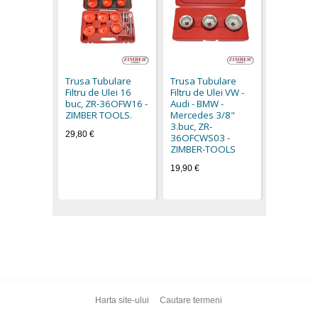
Cheie Filt
(Typ Clest
115.mm (1
Trusa Tubulare
Trusa Tubulare
19OFP12 
Filtru de Ulei 16
Filtru de Ulei VW -
TOOLS
buc, ZR-36OFW16 -
Audi - BMW -
8,40 €
ZIMBER TOOLS.
Mercedes 3/8"
3.buc, ZR-
29,80 €
36OFCWS03 -
ZIMBER-TOOLS
19,90 €
Harta site-ului
Cautare termeni