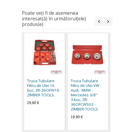
Poate veţi fi de asemenea
interesat(ă) în următorul(ele)
produs(e)
Cheie Filt
(Typ Clest
115.mm (1
Trusa Tubulare
Trusa Tubulare
19OFP12 
Filtru de Ulei 16
Filtru de Ulei VW -
TOOLS
buc, ZR-36OFW16 -
Audi - BMW -
8,40 €
ZIMBER TOOLS.
Mercedes 3/8"
3.buc, ZR-
29,80 €
36OFCWS03 -
ZIMBER-TOOLS
19,90 €