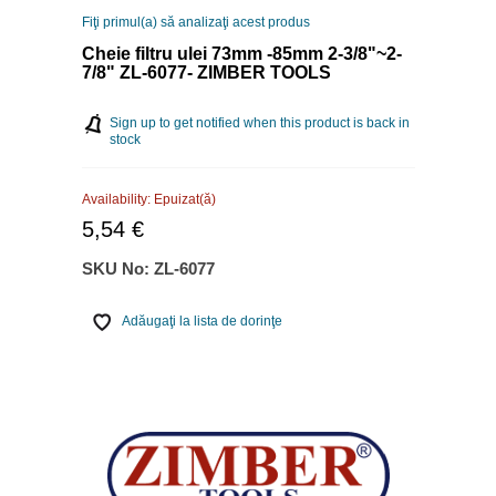
Fiţi primul(a) să analizaţi acest produs
Cheie filtru ulei 73mm -85mm 2-3/8"~2-
7/8" ZL-6077- ZIMBER TOOLS
Sign up to get notified when this product is back in
stock
Availability:
Epuizat(ă)
5,54 €
SKU No:
ZL-6077
Adăugaţi la lista de dorinţe