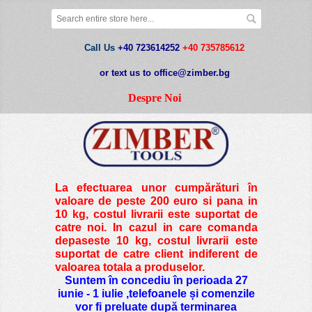
Call Us
+40 723614252
+40 735785612
or text us to office@zimber.bg
Despre Noi
La efectuarea unor cumpărături în
valoare de peste
200 euro si pana in
10 kg
, costul livrarii este suportat de
catre noi. In cazul in care comanda
depaseste 10 kg, costul livrarii este
suportat de catre client indiferent de
valoarea totala a produselor.
Suntem în concediu în perioada 27
iunie - 1 iulie ,telefoanele și comenzile
vor fi preluate după terminarea