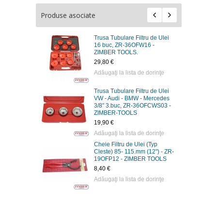
Produse asociate
Trusa Tubulare Filtru de Ulei
16 buc, ZR-36OFW16 -
ZIMBER TOOLS.
29,80 €
Adăugaţi la lista de dorinţe
Trusa Tubulare Filtru de Ulei
VW - Audi - BMW - Mercedes
3/8" 3.buc, ZR-36OFCWS03 -
ZIMBER-TOOLS
19,90 €
Adăugaţi la lista de dorinţe
Cheie Filtru de Ulei (Typ
Cleste) 85- 115.mm (12") - ZR-
19OFP12 - ZIMBER TOOLS
8,40 €
Adăugaţi la lista de dorinţe