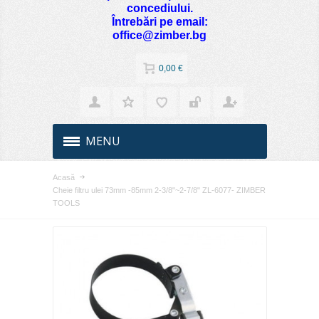
concediului.
Întrebări pe email:
office@zimber.bg
0,00 €
MENU
Acasă
Cheie filtru ulei 73mm -85mm 2-3/8"~2-7/8" ZL-6077- ZIMBER
TOOLS