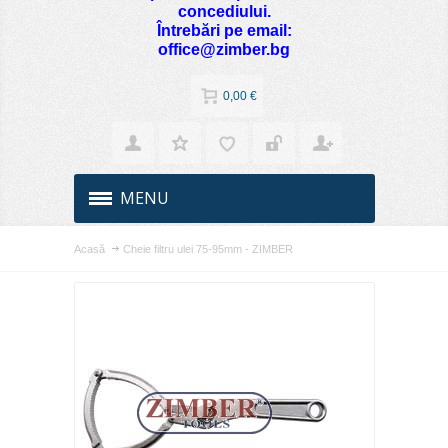
concediului.
Întrebări pe email:
office@zimber.bg
0,00 €
MENU
Acasă
Cheie filtru ulei 75-95mm - ZIMBER