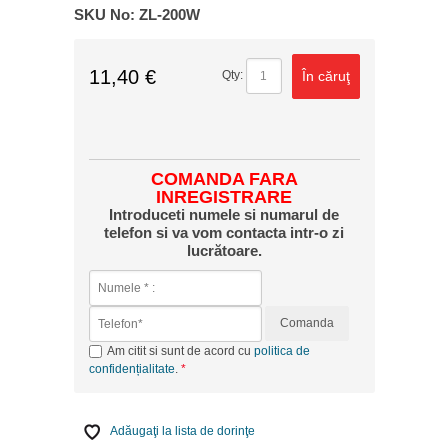
SKU No:
ZL-200W
11,40 €
În căruţ
Qty:
COMANDA FARA
INREGISTRARE
Introduceti numele si numarul de
telefon si va vom contacta intr-o zi
lucrătoare.
Comanda
Am citit si sunt de acord cu
politica de
confidențialitate
.
Adăugaţi la lista de dorinţe