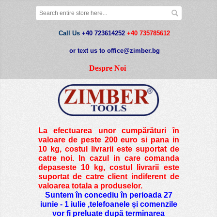
Call Us
+40 723614252
+40 735785612
or text us to office@zimber.bg
Despre Noi
La efectuarea unor cumpărături în
valoare de peste
200 euro si pana in
10 kg
, costul livrarii este suportat de
catre noi. In cazul in care comanda
depaseste 10 kg, costul livrarii este
suportat de catre client indiferent de
valoarea totala a produselor.
Suntem în concediu în perioada 27
iunie - 1 iulie ,telefoanele și comenzile
vor fi preluate după terminarea