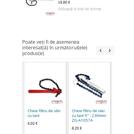
19,80 €
Adăugaţi la lista de dorinţe
Poate veţi fi de asemenea
interesat(ă) în următorul(ele)
produs(e)
Cheie filtr
cu lant pe
camion -
Cheie filtru de ulei
Cheie filtru de ulei
12''300m
cu lant
cu lant 9" - 230mm-
ZIMBER 
ZG-A1057A
4,02 €
19,80 €
8,20 €