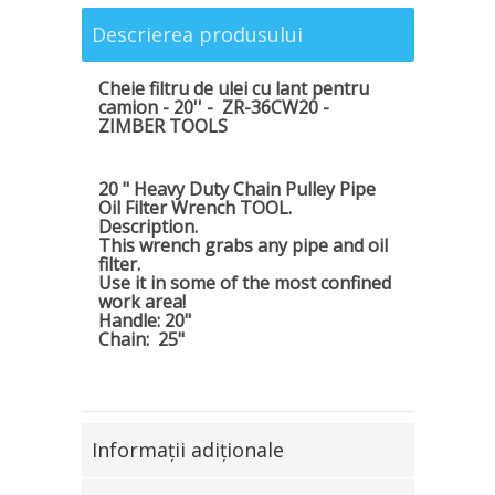
Descrierea produsului
Cheie filtru de ulei cu lant pentru
camion - 20'' - ZR-36CW20 -
ZIMBER TOOLS
20 " Heavy Duty Chain Pulley Pipe
Oil Filter Wrench TOOL.
Description.
This wrench grabs any pipe and oil
filter.
Use it in some of the most confined
work area!
Handle: 20"
Chain: 25"
Informaţii adiţionale