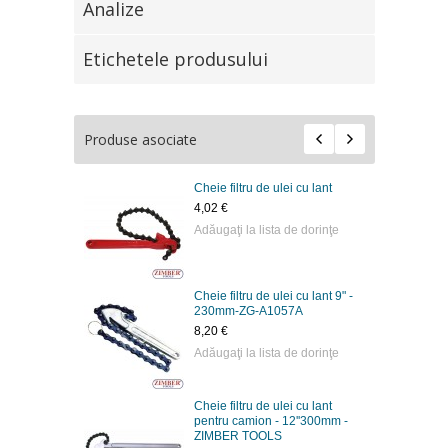
Analize
Etichetele produsului
Produse asociate
Cheie filtru de ulei cu lant
4,02 €
Adăugaţi la lista de dorinţe
Cheie filtru de ulei cu lant 9" -
230mm-ZG-A1057A
8,20 €
Adăugaţi la lista de dorinţe
Cheie filtru de ulei cu lant
pentru camion - 12''300mm -
ZIMBER TOOLS