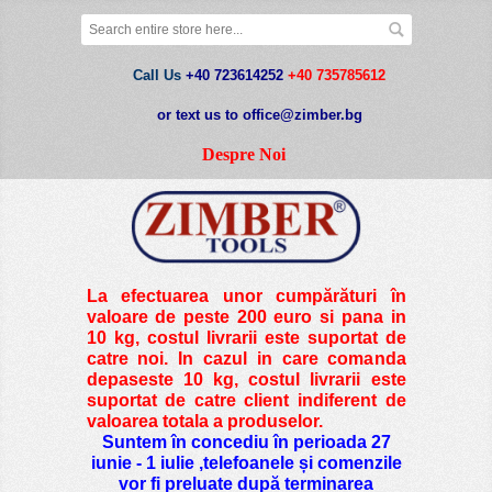
Call Us
+40 723614252
+40 735785612
or text us to office@zimber.bg
Despre Noi
La efectuarea unor cumpărături în
valoare de peste
200 euro si pana in
10 kg
, costul livrarii este suportat de
catre noi. In cazul in care comanda
depaseste 10 kg, costul livrarii este
suportat de catre client indiferent de
valoarea totala a produselor.
Suntem în concediu în perioada 27
iunie - 1 iulie ,telefoanele și comenzile
vor fi preluate după terminarea