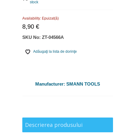
stock
Availability:
Epuizat(ă)
8,90 €
SKU No:
ZT-04566A
Adăugaţi la lista de dorinţe
Manufacturer:
SMANN TOOLS
Descrierea produsului