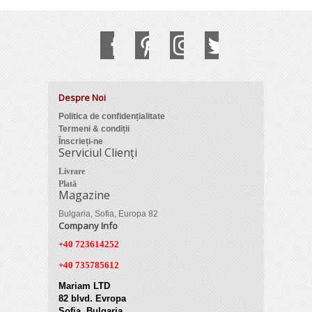
Despre Noi
Politica de confidențialitate
Termeni & condiții
Înscrieți-ne
Serviciul Clienți
Livrare
Plată
Magazine
Bulgaria, Sofia, Europa 82
Company Info
+40 723614252
+40 735785612
Mariam LTD
82 blvd. Evropa
Sofia, Bulgaria