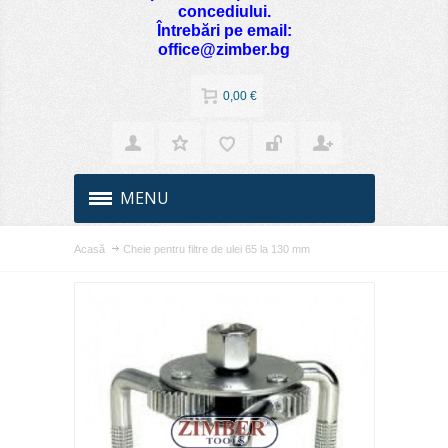
concediului.
Întrebări pe email:
office@zimber.bg
0,00 €
MENU
Acasă
Cheie pentru filtre de ulei 65 la 130 mm